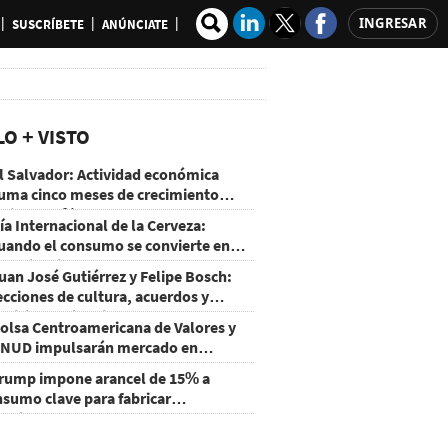
INGRESAR
SUSCRÍBETE
ANÚNCIATE
LO + VISTO
l Salvador: Actividad económica
uma cinco meses de crecimiento
rriba de 4%
ía Internacional de la Cerveza:
uando el consumo se convierte en
xperiencia
uan José Gutiérrez y Felipe Bosch:
ecciones de cultura, acuerdos y
ecisiones sin miedo
olsa Centroamericana de Valores y
NUD impulsarán mercado en
onduras
rump impone arancel de 15% a
nsumo clave para fabricar
emiconductores y paneles