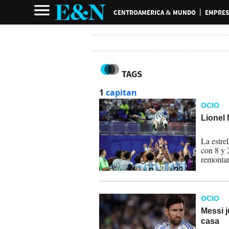
CENTROAMERICA & MUNDO
EMPRES
TAGS
1
capitan
OCIO
Lionel 
07-07-
La estrel
con 8 y 
remontar
Egipto.
OCIO
Messi j
casa