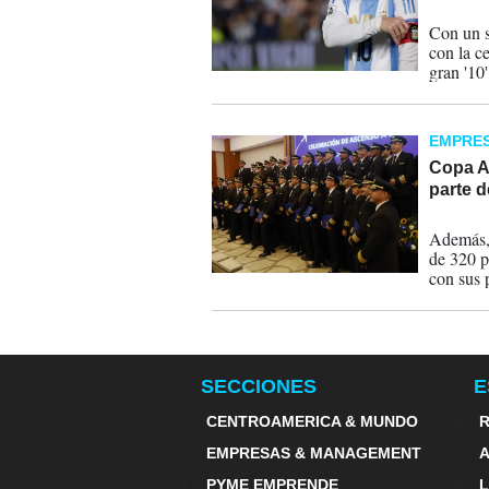
04-09-
Con un s
con la ce
gran '10
talla de
Javier M
EMPRE
Copa A
parte 
21-11-
Además, 
de 320 p
con sus 
operacio
por parte
SECCIONES
E
CENTROAMERICA & MUNDO
R
EMPRESAS & MANAGEMENT
PYME EMPRENDE