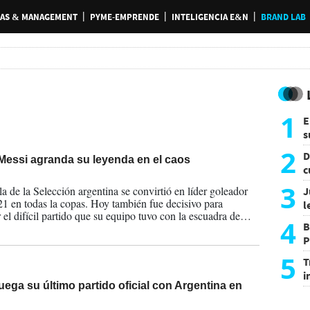
AS & MANAGEMENT
PYME-EMPRENDE
INTELIGENCIA E&N
BRAND LAB
1
E
s
a
2
D
Messi agranda su leyenda en el caos
c
2026
e
3
la de la Selección argentina se convirtió en líder goleador
J
21 en todas la copas. Hoy también fue decisivo para
l
 el difícil partido que su equipo tuvo con la escuadra de
d
4
B
P
H
5
T
i
uega su último partido oficial con Argentina en
s