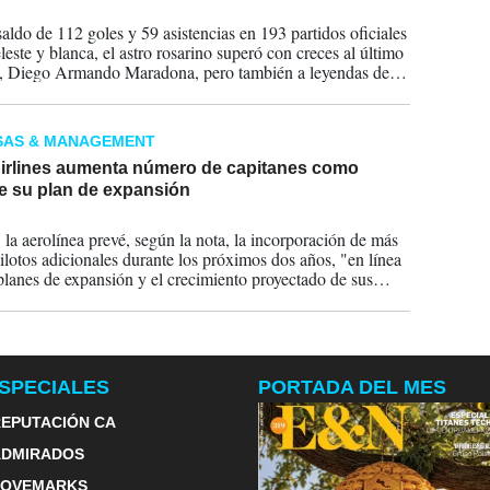
2025
aldo de 112 goles y 59 asistencias en 193 partidos oficiales
leste y blanca, el astro rosarino superó con creces al último
', Diego Armando Maradona, pero también a leyendas de la
 Gabriel Batistuta y excompañeros como Ángel Di María y
ascherano.
SAS & MANAGEMENT
irlines aumenta número de capitanes como
de su plan de expansión
2024
la aerolínea prevé, según la nota, la incorporación de más
ilotos adicionales durante los próximos dos años, "en línea
planes de expansión y el crecimiento proyectado de sus
nes, sujeto a la entrega programada de nuevas aeronaves
 del fabricante".
SPECIALES
PORTADA DEL MES
EPUTACIÓN CA
ADMIRADOS
LOVEMARKS