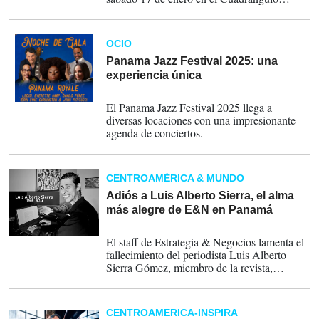
Central de Ciudad del Saber. Este evento
busca promover el acceso igualitario a la
cultura, fomentar la cohesión social y
OCIO
transformar espacios urbanos en puntos de
encuentro inclusivos.
Panama Jazz Festival 2025: una
experiencia única
15-01-2025
El Panama Jazz Festival 2025 llega a
diversas locaciones con una impresionante
agenda de conciertos.
CENTROAMÉRICA & MUNDO
Adiós a Luis Alberto Sierra, el alma
más alegre de E&N en Panamá
23-08-2024
El staff de Estrategia & Negocios lamenta el
fallecimiento del periodista Luis Alberto
Sierra Gómez, miembro de la revista,
corresponsal en Panamá, autor de grandes
entrevistas y generoso colaborador y amigo.
CENTROAMERICA-INSPIRA