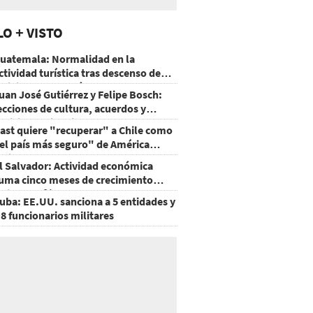
LO + VISTO
uatemala: Normalidad en la
ctividad turística tras descenso de
ctividad del volcán de Fuego
uan José Gutiérrez y Felipe Bosch:
ecciones de cultura, acuerdos y
ecisiones sin miedo
ast quiere "recuperar" a Chile como
el país más seguro" de América
atina
l Salvador: Actividad económica
uma cinco meses de crecimiento
rriba de 4%
uba: EE.UU. sanciona a 5 entidades y
 8 funcionarios militares