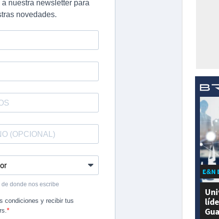
E&N 
Uni
líd
Gua