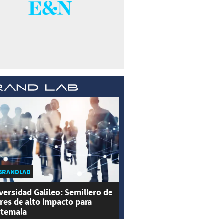
BRANDLAB
versidad Galileo: Semillero de
eres de alto impacto para
temala