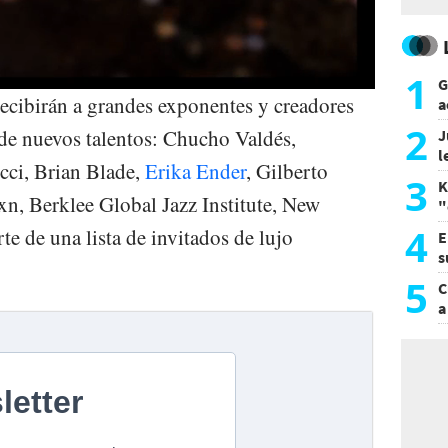
1
G
recibirán a grandes exponentes y creadores
a
a
2
de nuevos talentos: Chucho Valdés,
J
l
ucci, Brian Blade,
Erika Ender
, Gilberto
d
3
K
n, Berklee Global Jazz Institute, New
"
L
4
e de una lista de invitados de lujo
E
s
a
5
C
a