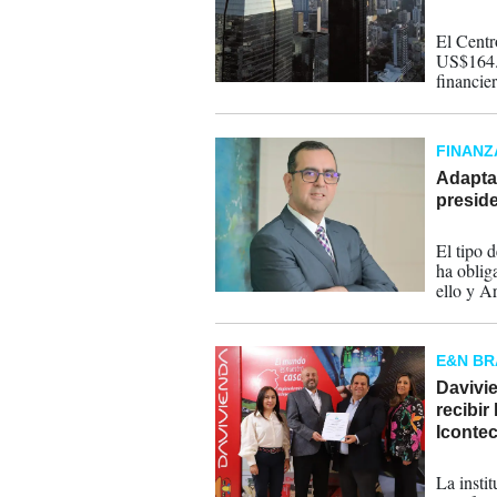
15-06-
El Centr
US$164.0
financie
analizam
reconfig
important
FINANZ
Adaptac
preside
31-10-
El tipo 
ha oblig
ello y A
hecho.
E&N B
Davivie
recibir
Iconte
15-05-
La instit