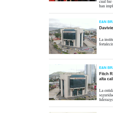
cual fue
han impl
operacio
E&N B
Davivi
08-05-
La insti
fortalec
E&N B
Fitch R
alta ca
18-09-
La entid
segurida
liderazgo