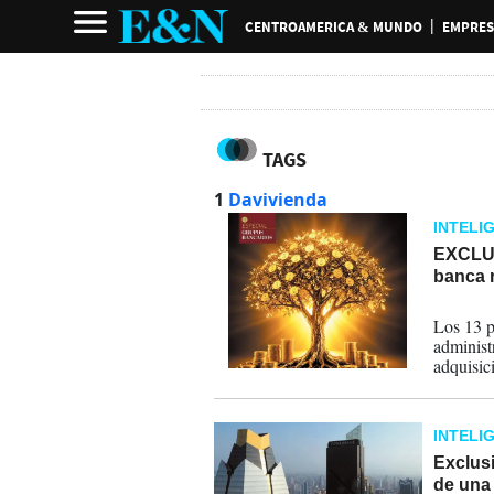
CENTROAMERICA & MUNDO
EMPRES
TAGS
1
Davivienda
INTELI
EXCLUS
banca 
21-07-
Los 13 p
administ
adquisic
liderazg
Estrateg
INTELI
Exclus
de una 