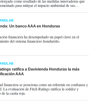
 otorgado como resultado de las medidas innovadoras que
ementado para mitigar el impacto ambiental de sus
nes.
RANDLAB
enda: Un banco AAA en Honduras
2024
tución financiera ha desempeñado un papel clave en el
imiento del sistema financiero hondureño.
RANDLAB
atings ratifica a Davivienda Honduras la más
lificación AAA
2023
ad financiera se posiciona como un referente en confianza y
d. La evaluación de Fitch Ratings ratifica la solidez y
 de la casita roja.