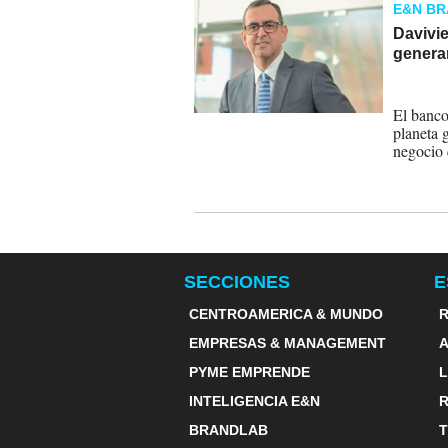
E&N B
Davivi
generar
18-05-
El banco
planeta 
negocio 
SECCIONES
E
CENTROAMERICA & MUNDO
R
EMPRESAS & MANAGEMENT
PYME EMPRENDE
INTELIGENCIA E&N
BRANDLAB