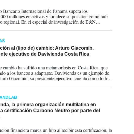
2026
o Bancario Internacional de Panamá supera los
00 millones en activos y fortalece su posición como hub
ro regional. En el especial de investigación de E&N
os los movimientos del sector, las fusiones que
uran el mercado y el desempeño de los 30 bancos más
es por activos, utilidades, depósitos y cartera de crédito.
AS
ión al (tipo de) cambio: Arturo Giacomin,
nte ejecutivo de Davivienda Costa Rica
2024
de cambio ha sufrido una metamorfosis en Costa Rica, que
ado a los bancos a adaptarse. Davivienda es un ejemplo de
rturo Giacomin, su presidente ejecutivo, cuenta como lo han
RANDLAB
nda, la primera organización multilatina en
 la certificación Carbono Neutro por parte del
c
2024
ución financiera marca un hito al recibir esta certificación, la