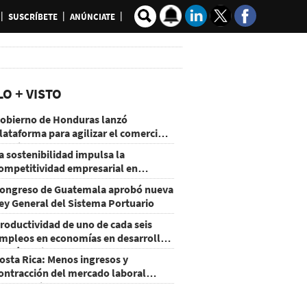
SUSCRÍBETE
ANÚNCIATE
LO + VISTO
obierno de Honduras lanzó
lataforma para agilizar el comercio
xterior
a sostenibilidad impulsa la
ompetitividad empresarial en
uatemala
ongreso de Guatemala aprobó nueva
ey General del Sistema Portuario
roductividad de uno de cada seis
mpleos en economías en desarrollo
odría mejorar por la IA
osta Rica: Menos ingresos y
ontracción del mercado laboral
ausan baja del consumo