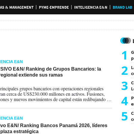
AS & MANAGEMENT
PYME-EMPRENDE
INTELIGENCIA E&N
BRAND LAB
1
G
p
GENCIA E&N
e
2
L
IVO E&N/ Ranking de Grupos Bancarios: la
c
regional extiende sus ramas
G
3
C
2026
rincipales grupos bancarios con operaciones regionales
L
ran cerca de US$230.000 millones en activos. Fusiones,
4
P
iones y nuevos movimientos de capital están redibujando el
e
o financiero del istmo. Consulte el Ranking Exclusivo de
ia & Negocios.
p
5
C
GENCIA E&N
c
c
ivo E&N/ Ranking Bancos Panamá 2026, líderes
plaza estratégica