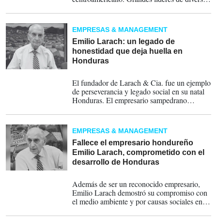
sectores de la economía regional pasaron a
otro plano, pero dejan para la posteridad sus
historias de liderazgo, éxito, reinvención,
EMPRESAS & MANAGEMENT
innovación y filantropía, las que ahora sirven
como faro de inspiración para nuevas
Emilio Larach: un legado de
generaciones de emprendedores que aspiran
honestidad que deja huella en
a replicar su filosofía y valores.
Honduras
02-12-2025
El fundador de Larach & Cia. fue un ejemplo
de perseverancia y legado social en su natal
Honduras. El empresario sampedrano
destacó como Empresario Admirado y figuró
reiteradamente como uno de los líderes de
Alta Confianza por Revista Estrategia &
EMPRESAS & MANAGEMENT
Negocios.
Fallece el empresario hondureño
Emilio Larach, comprometido con el
desarrollo de Honduras
02-12-2025
Además de ser un reconocido empresario,
Emilio Larach demostró su compromiso con
el medio ambiente y por causas sociales en
su amada Honduras. "Don Emilio" fue