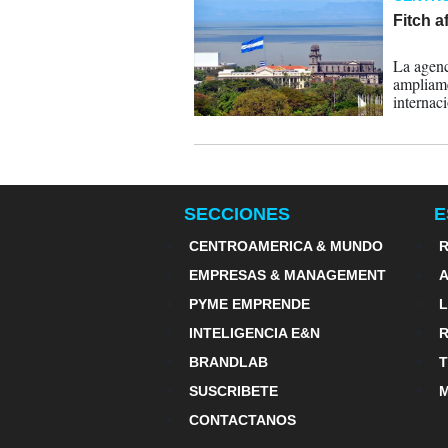
Fitch a
06-06-
La agenc
ampliamen
internaci
SECCIONES
E
CENTROAMERICA & MUNDO
R
EMPRESAS & MANAGEMENT
PYME EMPRENDE
INTELIGENCIA E&N
BRANDLAB
SUSCRIBETE
M
CONTACTANOS