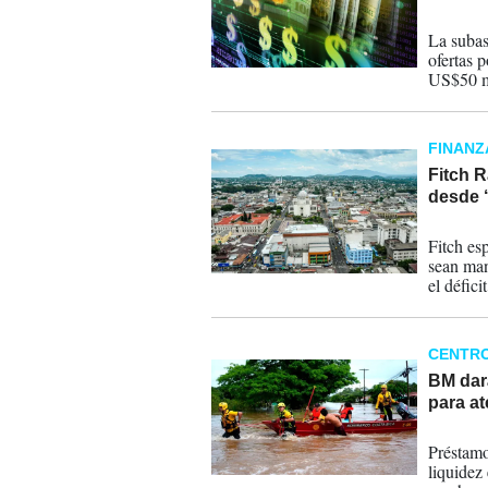
20-08-
La subas
ofertas 
US$50 mi
FINANZ
Fitch R
desde 
07-01-
Fitch es
sean man
el défici
CENTR
BM dar
para a
26-11-
Préstamo
liquidez