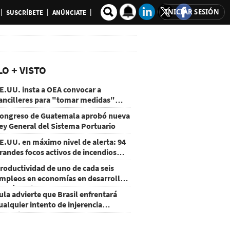
INICIAR SESIÓN
SUSCRÍBETE
ANÚNCIATE
LO + VISTO
E.UU. insta a OEA convocar a
ancilleres para "tomar medidas"
obre Nicaragua
ongreso de Guatemala aprobó nueva
ey General del Sistema Portuario
E.UU. en máximo nivel de alerta: 94
randes focos activos de incendios
orestales
roductividad de uno de cada seis
mpleos en economías en desarrollo
odría mejorar por la IA
ula advierte que Brasil enfrentará
ualquier intento de injerencia
xtranjera