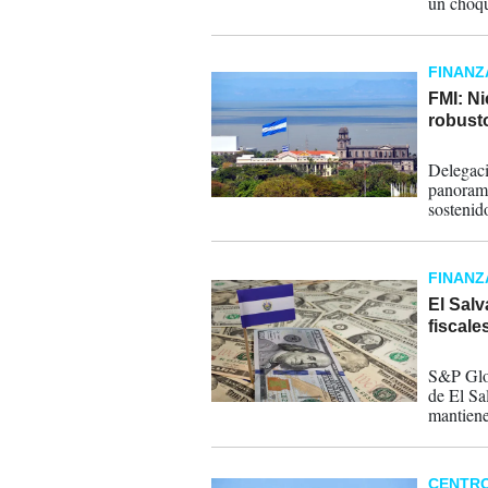
un choqu
FINANZ
FMI: N
robust
25-11-
Delegaci
panorama
sostenid
de sólide
FINANZ
El Sal
fiscale
14-10-
S&P Glob
de El Sa
mantiene
CENTR