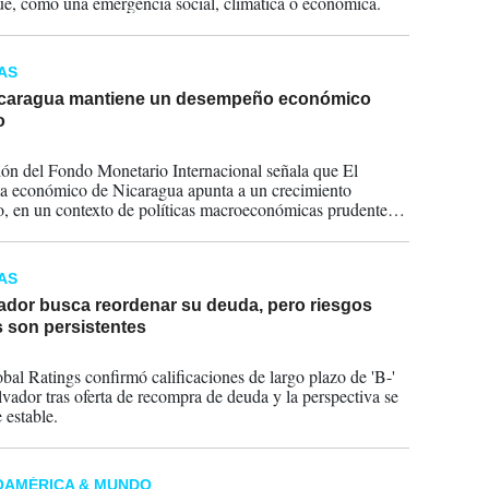
e, como una emergencia social, climática o económica.
AS
icaragua mantiene un desempeño económico
o
2024
ón del Fondo Monetario Internacional señala que El
 económico de Nicaragua apunta a un crecimiento
o, en un contexto de políticas macroeconómicas prudentes y
z de las posiciones externa y fiscal.
AS
vador busca reordenar su deuda, pero riesgos
s son persistentes
2024
al Ratings confirmó calificaciones de largo plazo de 'B-'
lvador tras oferta de recompra de deuda y la perspectiva se
 estable.
OAMÉRICA & MUNDO