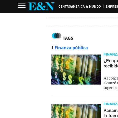
CENTROAMERICA & MUNDO
EMPRES
TAGS
1
Finanza pública
FINANZ
¿En qu
recibi
22-11-
Al concl
alcanzó 
superior
diciembr
FINANZ
Panamá
Letras 