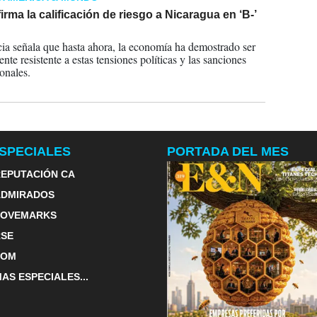
firma la calificación de riesgo a Nicaragua en ‘B-’
2023
ia señala que hasta ahora, la economía ha demostrado ser
te resistente a estas tensiones políticas y las sanciones
onales.
SPECIALES
PORTADA DEL MES
EPUTACIÓN CA
ADMIRADOS
LOVEMARKS
RSE
TOM
AS ESPECIALES...