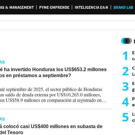
AS & MANAGEMENT
PYME-EMPRENDE
INTELIGENCIA E&N
BRAND LAB
1
E
c
AS
s
2
C
é ha invertido Honduras los US$653.2 millones
L
dos en préstamos a septiembre?
3
E
2025
uir septiembre de 2025, el sector público de Honduras
g
un saldo de deuda externa por US$10,265.0 millones,
f
4
P
 en US$58.9 millones en comparación al registrado en
e
e del año anterior.
p
5
L
AS
c
e
 colocó casi US$400 millones en subasta de
del Tesoro