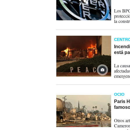
18-08-
Los BPCs
protecci
la constr
Gobiern
CENTR
Incendi
está p
16-01-
La causa
afectadas
emergenc
OCIO
Paris H
famoso
10-01-
Otros ar
Cameron 