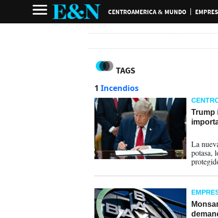
CENTROAMERICA & MUNDO
EMPRES
TAGS
1
Incendios
CENTR
Trump 
import
21-07-
La nueva
potasa, 
protegid
(T-MEC)
EMPRE
Monsant
demand