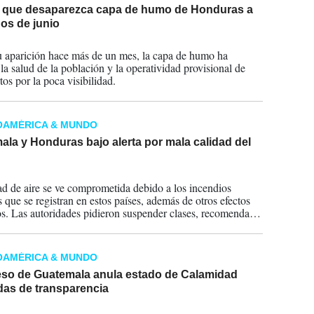
 que desaparezca capa de humo de Honduras a
os de junio
2024
 aparición hace más de un mes, la capa de humo ha
 la salud de la población y la operatividad provisional de
os por la poca visibilidad.
OAMÉRICA & MUNDO
la y Honduras bajo alerta por mala calidad del
2024
ad de aire se ve comprometida debido a los incendios
s que se registran en estos países, además de otros efectos
os. Las autoridades pidieron suspender clases, recomendar
abajo y solicitan a los ciudadanos no hacer actividades al aire
a cuidar su salud.
OAMÉRICA & MUNDO
so de Guatemala anula estado de Calamidad
das de transparencia
2024