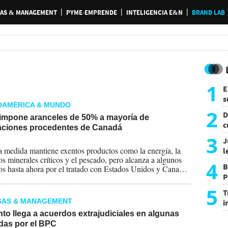
AS & MANAGEMENT
PYME-EMPRENDE
INTELIGENCIA E&N
BRAND LAB
1
E
s
OAMÉRICA & MUNDO
a
2
D
impone aranceles de 50% a mayoría de
c
aciones procedentes de Canadá
e
3
J
2026
 medida mantiene exentos productos como la energía, la
l
los minerales críticos y el pescado, pero alcanza a algunos
d
4
B
os hasta ahora por el tratado con Estados Unidos y Canadá
P
.
H
5
T
SAS & MANAGEMENT
i
s
o llega a acuerdos extrajudiciales en algunas
as por el BPC