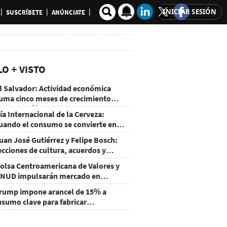
INICIAR SESIÓN
SUSCRÍBETE
ANÚNCIATE
LO + VISTO
l Salvador: Actividad económica
uma cinco meses de crecimiento
rriba de 4%
ía Internacional de la Cerveza:
uando el consumo se convierte en
xperiencia
uan José Gutiérrez y Felipe Bosch:
ecciones de cultura, acuerdos y
ecisiones sin miedo
olsa Centroamericana de Valores y
NUD impulsarán mercado en
onduras
rump impone arancel de 15% a
nsumo clave para fabricar
emiconductores y paneles