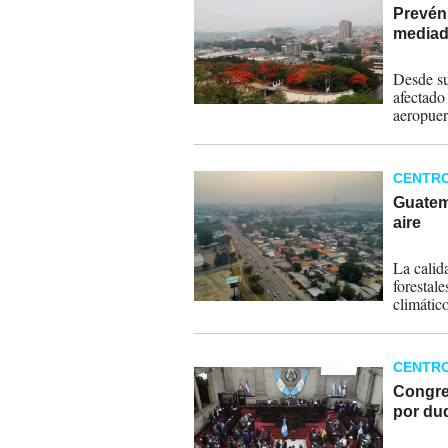
Prevén
mediad
30-05-
Desde su
afectado
aeropuert
CENTR
Guatema
aire
21-05-
La calid
forestale
climátic
el teletr
libre par
CENTR
Congre
por du
12-04-