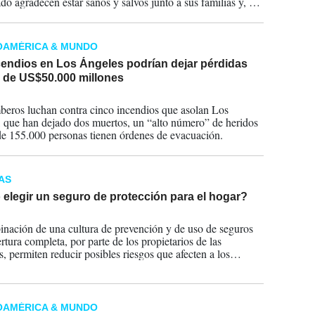
ado agradecen estar sanos y salvos junto a sus familias y, por
ran la pérdida de casas.
OAMÉRICA & MUNDO
cendios en Los Ángeles podrían dejar pérdidas
 de US$50.000 millones
2025
eros luchan contra cinco incendios que asolan Los
 que han dejado dos muertos, un “alto número” de heridos
de 155.000 personas tienen órdenes de evacuación.
AS
elegir un seguro de protección para el hogar?
2024
nación de una cultura de prevención y de uso de seguros
rtura completa, por parte de los propietarios de las
s, permiten reducir posibles riesgos que afecten a los
OAMÉRICA & MUNDO