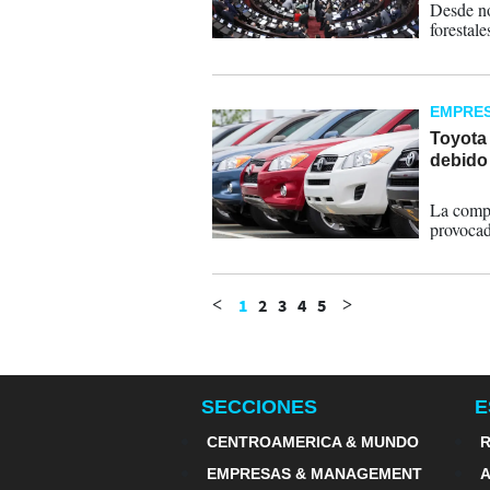
Desde no
forestale
EMPRE
Toyota
debido 
06-11-
La compa
provocad
1
2
3
4
5
<
>
SECCIONES
E
CENTROAMERICA & MUNDO
R
EMPRESAS & MANAGEMENT