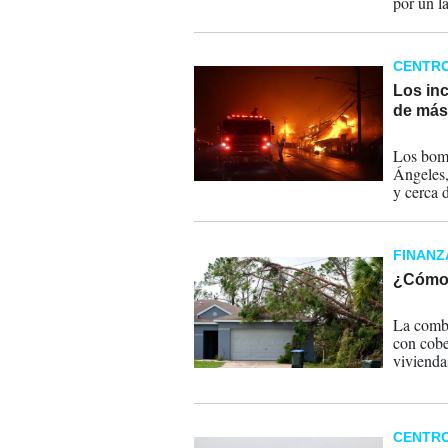
por un l
otro, llo
CENTR
Los in
de más
09-01-
Los bomb
Ángeles,
y cerca 
FINANZ
¿Cómo 
27-06-
La combi
con cobe
vivienda
hogares.
CENTR