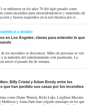
2025
 se utilizaron en los años 70 del siglo pasado como
ón contra incendios para electrodomésticos y materiales de
ucción y fueron requeridos en la red eléctrica por el
o de EEUU, según Bayer.
OAMÉRICA & MUNDO
os en Los Ángeles: claves para entender lo que
asando
2025
 de los incendios se desconoce. Miles de personas se ven
 y la industria del entretenimiento está paralizada. La
ia inició el pasado fin de semana.
ilton, Billy Cristal y Adam Brody entre los
s que han perdido sus casas por los incendios
2025
tistas como Diane Warren, Ricki Lake, Leighton Meester,
Mathison y Anna Faris han colgado mensajes en los que