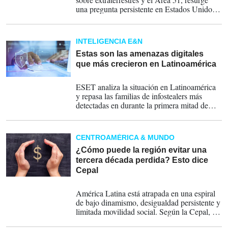
una pregunta persistente en Estados Unidos
¿existe información clasificada que el
gobierno no ha revelado? Un análisis entre
evidencia oficial, cultura de secreto y
INTELIGENCIA E&N
especulación pública.
Estas son las amenazas digitales
que más crecieron en Latinoamérica
04-07-2025
ESET analiza la situación en Latinoamérica
y repasa las familias de infostealers más
detectadas en durante la primera mitad de
2025.
CENTROAMÉRICA & MUNDO
¿Cómo puede la región evitar una
tercera década perdida? Esto dice
Cepal
20-03-2025
América Latina está atrapada en una espiral
de bajo dinamismo, desigualdad persistente y
limitada movilidad social. Según la Cepal, la
clave para revertir esta tendencia radica en un