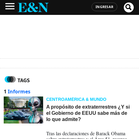
INGRESAR
TAGS
1
Informes
CENTROAMÉRICA & MUNDO
A propósito de extraterrestres ¿Y si
el Gobierno de EEUU sabe más de
lo que admite?
17-02-2026
Tras las declaraciones de Barack Obama
sobre extraterrestres y el Área 51, resurge