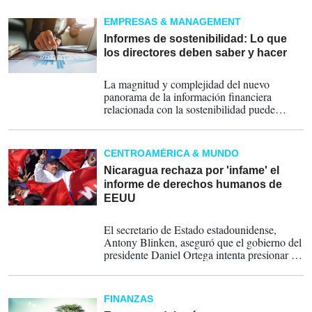
nuevo enfoque del desarrollo productivo.
EMPRESAS & MANAGEMENT
Informes de sostenibilidad: Lo que
los directores deben saber y hacer
23-05-2024
La magnitud y complejidad del nuevo
panorama de la información financiera
relacionada con la sostenibilidad puede
resultar a menudo abrumadora para los
directivos.
CENTROAMÉRICA & MUNDO
Nicaragua rechaza por 'infame' el
informe de derechos humanos de
EEUU
24-04-2024
El secretario de Estado estadounidense,
Antony Blinken, aseguró que el gobierno del
presidente Daniel Ortega intenta presionar y
castigar a los activistas exiliados confiscando
sus bienes.
FINANZAS