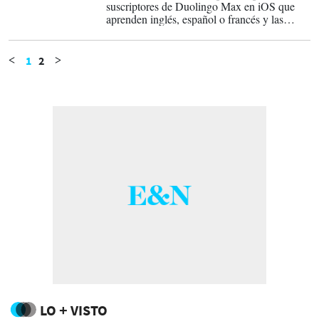
suscriptores de Duolingo Max en iOS que
aprenden inglés, español o francés y las
conversaciones con Lily durarán hasta tres
minutos.
1
2
<
>
LO + VISTO