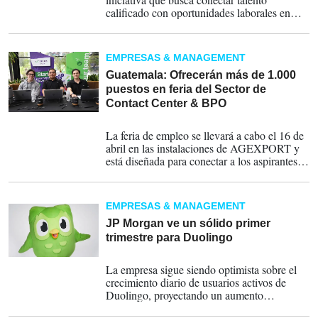
calificado con oportunidades laborales en
campos como desarrollo de software, análisis
de datos, inteligencia de negocios,
ciberseguridad y tecnologías de la
EMPRESAS & MANAGEMENT
información.
Guatemala: Ofrecerán más de 1.000
puestos en feria del Sector de
Contact Center & BPO
08-04-2026
La feria de empleo se llevará a cabo el 16 de
abril en las instalaciones de AGEXPORT y
está diseñada para conectar a los aspirantes
con reclutadores, facilitando procesos de
aplicación inmediatos y orientación sobre las
oportunidades disponibles en el sector.
EMPRESAS & MANAGEMENT
JP Morgan ve un sólido primer
trimestre para Duolingo
11-04-2025
La empresa sigue siendo optimista sobre el
crecimiento diario de usuarios activos de
Duolingo, proyectando un aumento
interanual del 45 % en el primer trimestre.