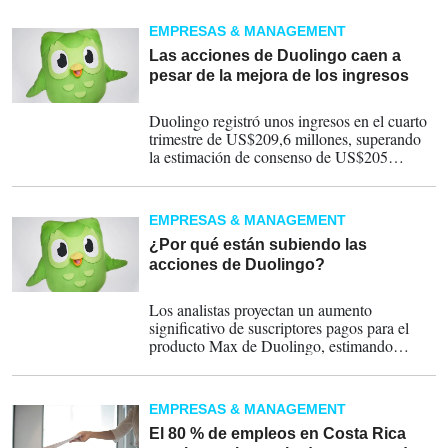
EMPRESAS & MANAGEMENT
Las acciones de Duolingo caen a
pesar de la mejora de los ingresos
28-02-2025
Duolingo registró unos ingresos en el cuarto
trimestre de US$209,6 millones, superando
la estimación de consenso de US$205
millones y representando un aumento
interanual del 39 %.
EMPRESAS & MANAGEMENT
¿Por qué están subiendo las
acciones de Duolingo?
18-01-2025
Los analistas proyectan un aumento
significativo de suscriptores pagos para el
producto Max de Duolingo, estimando
450,000 en 2024, lo que representa el 5 %
del total de suscriptores, y alcanzando los
1.37 millones en 2025, lo que representaría el
EMPRESAS & MANAGEMENT
11 % del total de suscriptores.
El 80 % de empleos en Costa Rica