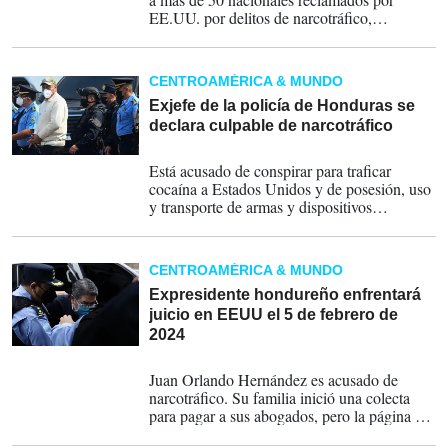
EE.UU. por delitos de narcotráfico,
incluyendo al expresidente Juan Orlando
Hernández y al exministro de Seguridad Juan
Carlos Bonilla.
CENTROAMÉRICA & MUNDO
Exjefe de la policía de Honduras se
declara culpable de narcotráfico
07-02-2024
Está acusado de conspirar para traficar
cocaína a Estados Unidos y de posesión, uso
y transporte de armas y dispositivos
destructivos.
CENTROAMÉRICA & MUNDO
Expresidente hondureño enfrentará
juicio en EEUU el 5 de febrero de
2024
19-01-2024
Juan Orlando Hernández es acusado de
narcotráfico. Su familia inició una colecta
para pagar a sus abogados, pero la página fue
cerrada. El hondureño alega que necesita