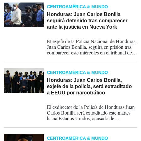
CENTROAMÉRICA & MUNDO
Honduras: Juan Carlos Bonilla
seguirá detenido tras comparecer
ante la justicia en Nueva York
11-05-2022
El exjefe de la Policía Nacional de Honduras,
Juan Carlos Bonilla, seguirá en prisión tras
comparecer este miércoles en el tribunal del
distrito sur de Manhattan, un día después de
que el expresidente hondureño Juan Orlando
Hernández, se declaró inocente, informaron
CENTROAMÉRICA & MUNDO
fuentes judiciales.
Honduras: Juan Carlos Bonilla,
exjefe de la policía, será extraditado
a EEUU por narcotráfico
10-05-2022
El exdirector de la Policía de Honduras Juan
Carlos Bonilla será extraditado este martes
hacia Estados Unidos, acusado de
“supervisar” las operaciones de narcotráfico
en nombre del expresidente Juan Orlando
Hernández, quien ya fue remitido ante la
CENTROAMÉRICA & MUNDO
justicia de Nueva York.