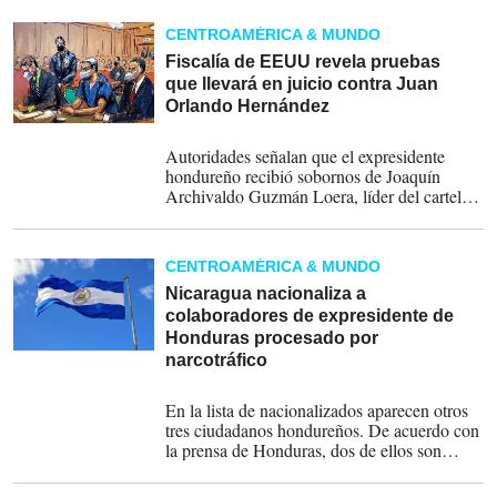
más tiempo para poder defenderse.
CENTROAMÉRICA & MUNDO
Fiscalía de EEUU revela pruebas
que llevará en juicio contra Juan
Orlando Hernández
03-05-2023
Autoridades señalan que el expresidente
hondureño recibió sobornos de Joaquín
Archivaldo Guzmán Loera, líder del cartel de
Sinaloa, condenado a cadena perpetua en
Estados Unidos.
CENTROAMÉRICA & MUNDO
Nicaragua nacionaliza a
colaboradores de expresidente de
Honduras procesado por
narcotráfico
18-06-2022
En la lista de nacionalizados aparecen otros
tres ciudadanos hondureños. De acuerdo con
la prensa de Honduras, dos de ellos son
familiares del exministro Cardona, cuya labor
también ha sido cuestionada por el CNA.