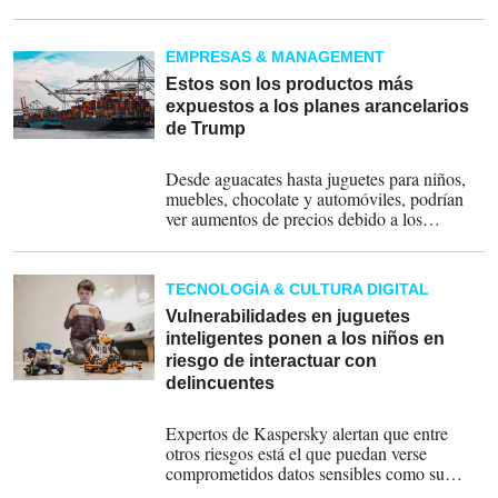
débil a medida que los consumidores
controlan el gasto para prepararse para las
consecuencias económicas de la cambiante
EMPRESAS & MANAGEMENT
política comercial del presidente de Estados
Unidos, Donald Trump.
Estos son los productos más
expuestos a los planes arancelarios
de Trump
20-01-2025
Desde aguacates hasta juguetes para niños,
muebles, chocolate y automóviles, podrían
ver aumentos de precios debido a los
aranceles, dijeron los expertos.
TECNOLOGÍA & CULTURA DIGITAL
Vulnerabilidades en juguetes
inteligentes ponen a los niños en
riesgo de interactuar con
delincuentes
30-03-2024
Expertos de Kaspersky alertan que entre
otros riesgos está el que puedan verse
comprometidos datos sensibles como su
nombre, género, edad y ubicación