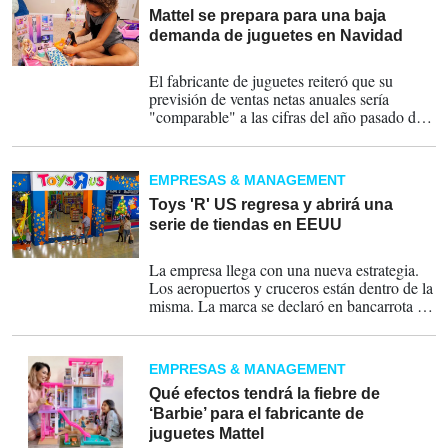
Mattel se prepara para una baja
demanda de juguetes en Navidad
26-10-2023
El fabricante de juguetes reiteró que su
previsión de ventas netas anuales sería
"comparable" a las cifras del año pasado de
US$5.440 millones.
EMPRESAS & MANAGEMENT
Toys 'R' US regresa y abrirá una
serie de tiendas en EEUU
29-09-2023
La empresa llega con una nueva estrategia.
Los aeropuertos y cruceros están dentro de la
misma. La marca se declaró en bancarrota y
cerró todos sus establecimientos en 2018.
EMPRESAS & MANAGEMENT
Qué efectos tendrá la fiebre de
‘Barbie’ para el fabricante de
juguetes Mattel