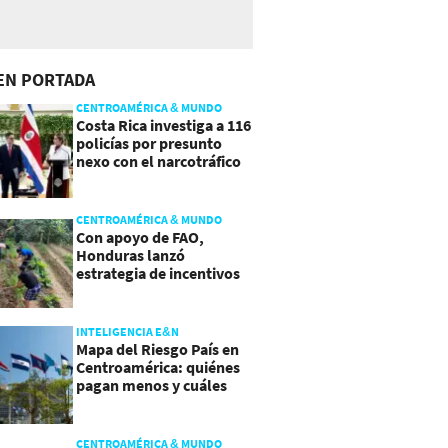
EN PORTADA
CENTROAMÉRICA & MUNDO
Costa Rica investiga a 116
policías por presunto
nexo con el narcotráfico
CENTROAMÉRICA & MUNDO
Con apoyo de FAO,
Honduras lanzó
estrategia de incentivos
para atraer inversión al
agro
INTELIGENCIA E&N
Mapa del Riesgo País en
Centroamérica: quiénes
pagan menos y cuáles
mejoraron
CENTROAMÉRICA & MUNDO