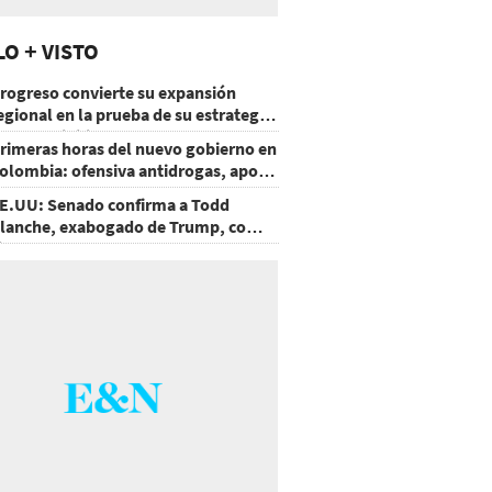
LO + VISTO
rogreso convierte su expansión
egional en la prueba de su estrategia
e sostenibilidad
rimeras horas del nuevo gobierno en
olombia: ofensiva antidrogas, apoyo
e EE.UU. y un atentado
E.UU: Senado confirma a Todd
lanche, exabogado de Trump, como
iscal General