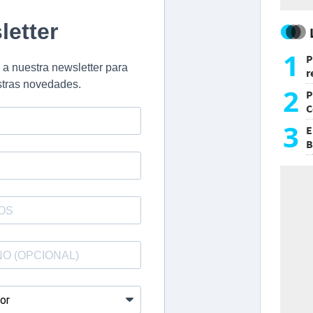
1
P
r
d
2
P
C
d
3
E
B
F