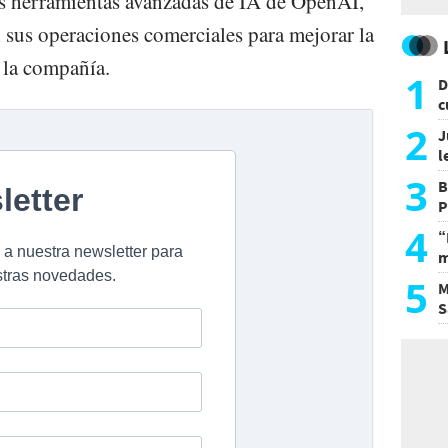
as herramientas avanzadas de IA de OpenAI,
sus operaciones comerciales para mejorar la
 la compañía.
1
D
c
e
2
J
l
d
3
B
P
H
4
“
m
d
5
M
S
a