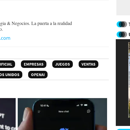
egia & Negocios. La puerta a la realidad
o.
n.com
IFICIAL
EMPRESAS
JUEGOS
VENTAS
OS UNIDOS
OPENAI