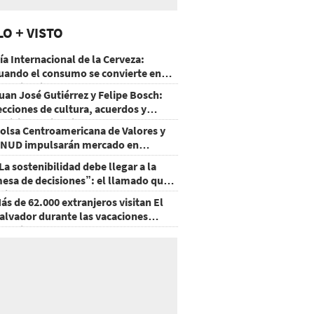
LO + VISTO
ía Internacional de la Cerveza:
uando el consumo se convierte en
xperiencia
uan José Gutiérrez y Felipe Bosch:
ecciones de cultura, acuerdos y
ecisiones sin miedo
olsa Centroamericana de Valores y
NUD impulsarán mercado en
onduras
La sostenibilidad debe llegar a la
esa de decisiones”: el llamado que
eja CentraRSE
ás de 62.000 extranjeros visitan El
alvador durante las vacaciones
gostinas