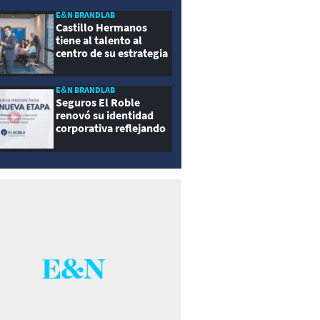
E&N BRANDLAB
Castillo Hermanos
tiene al talento al
centro de su estrategia
E&N BRANDLAB
Seguros El Roble
renovó su identidad
corporativa reflejando
innovación, cercanía y
modernidad