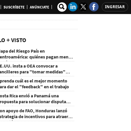
INGRESAR
SUSCRÍBETE
ANÚNCIATE
LO + VISTO
apa del Riesgo País en
entroamérica: quiénes pagan menos
 cuáles mejoraron
E.UU. insta a OEA convocar a
ancilleres para "tomar medidas"
obre Nicaragua
prenda cuál es el mejor momento
ara dar el "feedback" en el trabajo
osta Rica envió a Panamá una
ropuesta para solucionar disputa
omercial
on apoyo de FAO, Honduras lanzó
strategia de incentivos para atraer
nversión al agro