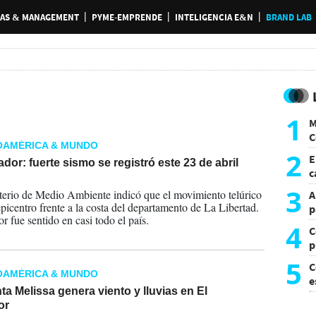
AS & MANAGEMENT
PYME-EMPRENDE
INTELIGENCIA E&N
BRAND LAB
1
M
C
OAMÉRICA & MUNDO
y
2
E
ador: fuerte sismo se registró este 23 de abril
c
2026
s
3
terio de Medio Ambiente indicó que el movimiento telúrico
A
epicentro frente a la costa del departamento de La Libertad.
p
r fue sentido en casi todo el país.
4
C
p
c
5
C
OAMÉRICA & MUNDO
e
a Melissa genera viento y lluvias en El
i
or