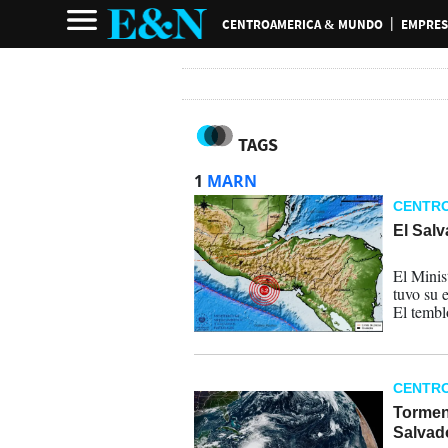
CENTROAMERICA & MUNDO
EMPRES
TAGS
1
MARN
CENTR
El Salv
23-04-
El Minis
tuvo su 
El temblo
CENTR
Torment
Salvad