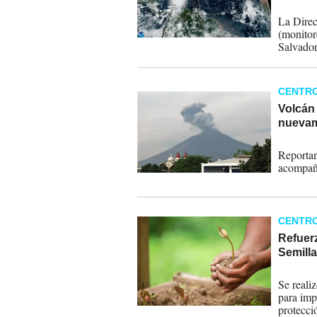
24-10-
La Direc
(monitore
Salvador
por la "
CENTR
Volcán 
nuevam
08-03-
Reportan
acompaña
CENTR
Refuerz
Semilla
16-08-
Se reali
para impu
protecció