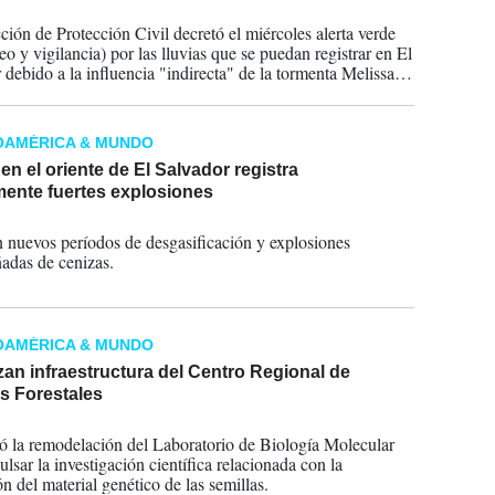
2025
ción de Protección Civil decretó el miércoles alerta verde
o y vigilancia) por las lluvias que se puedan registrar en El
 debido a la influencia "indirecta" de la tormenta Melissa y
presencia de vaguadas en la región" centroamericana.
OAMÉRICA & MUNDO
en el oriente de El Salvador registra
ente fuertes explosiones
2023
 nuevos períodos de desgasificación y explosiones
das de cenizas.
OAMÉRICA & MUNDO
an infraestructura del Centro Regional de
s Forestales
2022
zó la remodelación del Laboratorio de Biología Molecular
lsar la investigación científica relacionada con la
n del material genético de las semillas.