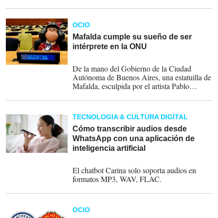
LinkedIn.
OCIO
Mafalda cumple su sueño de ser
intérprete en la ONU
27-11-2024
De la mano del Gobierno de la Ciudad
Autónoma de Buenos Aires, una estatuilla de
Mafalda, esculpida por el artista Pablo
Irrgang, llegó a la sede de la ONU y posó en
algunos de los lugares más icónicos.
TECNOLOGÍA & CULTURA DIGITAL
Cómo transcribir audios desde
WhatsApp con una aplicación de
inteligencia artificial
11-02-2024
El chatbot Carina solo soporta audios en
formatos MP3, WAV, FLAC.
OCIO