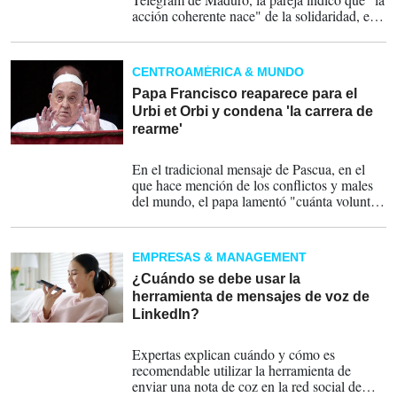
acción coherente nace" de la solidaridad, el
amor, la ayuda, el respeto, el servicio y el
bien común.
CENTROAMÉRICA & MUNDO
Papa Francisco reaparece para el
Urbi et Orbi y condena 'la carrera de
rearme'
20-04-2025
En el tradicional mensaje de Pascua, en el
que hace mención de los conflictos y males
del mundo, el papa lamentó "cuánta voluntad
de muerte vemos cada día en los numerosos
conflictos que afectan a diferentes partes del
mundo".
EMPRESAS & MANAGEMENT
¿Cuándo se debe usar la
herramienta de mensajes de voz de
LinkedIn?
23-03-2025
Expertas explican cuándo y cómo es
recomendable utilizar la herramienta de
enviar una nota de coz en la red social de