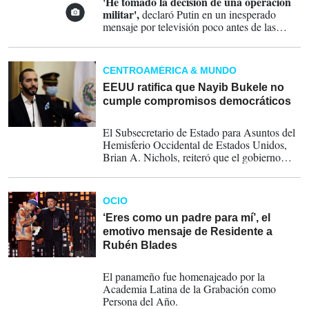
'He tomado la decisión de una operación
militar',
declaró Putin en un inesperado
mensaje por televisión poco antes de las
03H00 GMT. En el mensaje llamó a los
'deponer las armas'
militares ucranianos a
CENTROAMÉRICA & MUNDO
EEUU ratifica que Nayib Bukele no
cumple compromisos democráticos
25-11-2021
El Subsecretario de Estado para Asuntos del
Hemisferio Occidental de Estados Unidos,
Brian A. Nichols, reiteró que el gobierno
salvadoreño continúa con las acciones que
debilitan la libertad de expresión, el estado de
derecho y la separación de poderes
OCIO
‘Eres como un padre para mí’, el
emotivo mensaje de Residente a
Rubén Blades
19-11-2021
El panameño fue homenajeado por la
Academia Latina de la Grabación como
Persona del Año.