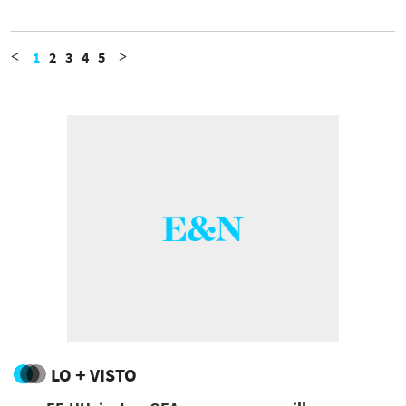
1
2
3
4
5
<
>
LO + VISTO