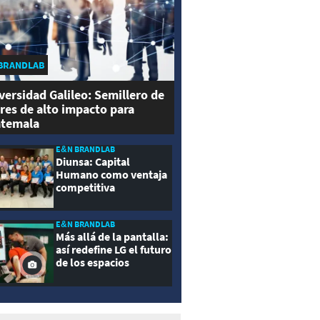
BRANDLAB
versidad Galileo: Semillero de
eres de alto impacto para
temala
E&N BRANDLAB
Diunsa: Capital
Humano como ventaja
competitiva
E&N BRANDLAB
Más allá de la pantalla:
así redefine LG el futuro
de los espacios
inteligentes