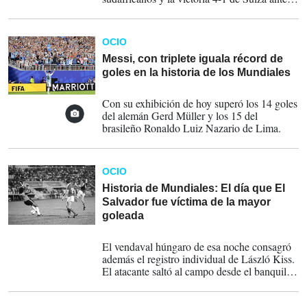
Bosnia y Herzegovina.
OCIO
Messi, con triplete iguala récord de
goles en la historia de los Mundiales
16-06-2026
Con su exhibición de hoy superó los 14 goles
del alemán Gerd Müller y los 15 del
brasileño Ronaldo Luiz Nazario de Lima.
OCIO
Historia de Mundiales: El día que El
Salvador fue víctima de la mayor
goleada
28-05-2026
El vendaval húngaro de esa noche consagró
además el registro individual de László Kiss.
El atacante saltó al campo desde el banquillo
de suplentes para firmar el triplete
mundialista más rápido jamás visto.