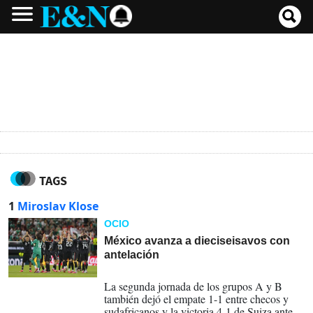
TAGS
1
Miroslav Klose
OCIO
México avanza a dieciseisavos con
antelación
19-06-2026
La segunda jornada de los grupos A y B
también dejó el empate 1-1 entre checos y
sudafricanos y la victoria 4-1 de Suiza ante