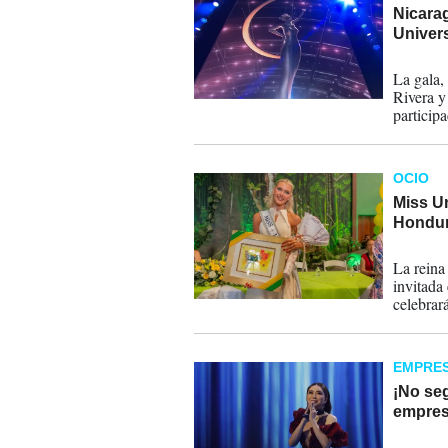
Nicara
Univers
29-08-
La gala,
Rivera y
particip
argentin
OCIO
Miss Un
Hondu
09-07-
La reina
invitada
celebrar
EMPRE
¡No seg
empres
06-06-