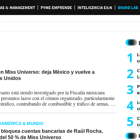
AS & MANAGEMENT
PYME-EMPRENDE
INTELIGENCIA E&N
BRAND LAB
1
L
c
G
2
C
en Miss Universo: deja México y vuelve a
L
s Unidos
3
P
2025
sario está siendo investigado por la Fiscalía mexicana
e
 presuntos lazos con el crimen organizado, particularmente
p
4
L
otráfico, contrabando de combustible y tráfico de armas, un
c
 el que las autoridades de Hacienda -según fuentes oficiales
en medios de ese país- bloquearon este mes cuentas
e
5
C
s a su nombre.
OAMÉRICA & MUNDO
c
c
 bloquea cuentas bancarias de Raúl Rocha,
del 50 % de Miss Universo