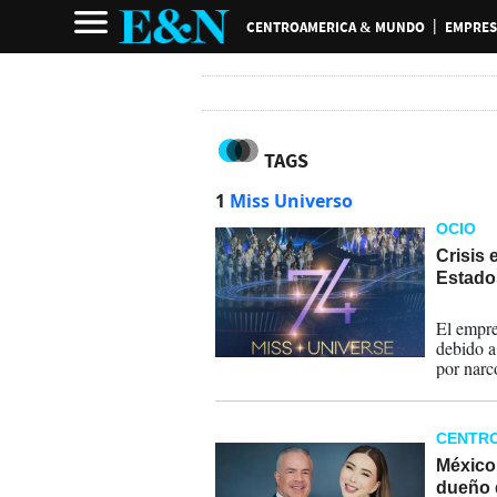
CENTROAMERICA & MUNDO
EMPRES
TAGS
1
Miss Universo
OCIO
Crisis 
Estado
15-12-
El empre
debido a
por narc
caso por
citadas 
bancaria
CENTR
México
dueño 