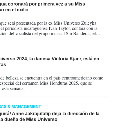
gua coronará por primera vez a su Miss
o en el exilio
2025
 que será presentada por la ex Miss Universo Zuleyka
 el periodista nicaragüense Iván Taylor, contará con la
ación del vocalista del grupo musical Sin Banderas, el
omexicano Noel Schrajis.
iverso 2024, la danesa Victoria Kjaer, está en
ras
2025
 de belleza se encuentra en el país centroamericano como
 especial del certamen Miss Honduras 2025, que se
á esta semana.
SAS & MANAGEMENT
uirá! Anne Jakrajutatip deja la dirección de la
a dueña de Miss Universo
2025