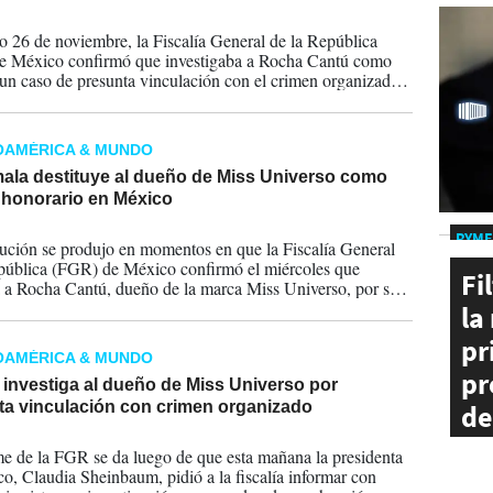
2025
o 26 de noviembre, la Fiscalía General de la República
e México confirmó que investigaba a Rocha Cantú como
 un caso de presunta vinculación con el crimen organizado,
armente por narcotráfico, contrabando de combustible y
e armas.
OAMÉRICA & MUNDO
ala destituye al dueño de Miss Universo como
 honorario en México
2025
PYME
tución se produjo en momentos en que la Fiscalía General
pública (FGR) de México confirmó el miércoles que
Fi
a a Rocha Cantú, dueño de la marca Miss Universo, por su
 vinculación con el crimen organizado.
la
pr
OAMÉRICA & MUNDO
pr
investiga al dueño de Miss Universo por
ta vinculación con crimen organizado
de
2025
ci
me de la FGR se da luego de que esta mañana la presidenta
pa
o, Claudia Sheinbaum, pidió a la fiscalía informar con