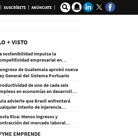
SUSCRÍBETE
ANÚNCIATE
LO + VISTO
a sostenibilidad impulsa la
ompetitividad empresarial en
uatemala
ongreso de Guatemala aprobó nueva
ey General del Sistema Portuario
roductividad de uno de cada seis
mpleos en economías en desarrollo
odría mejorar por la IA
ula advierte que Brasil enfrentará
ualquier intento de injerencia
xtranjera
osta Rica: Menos ingresos y
ontracción del mercado laboral
ausan baja del consumo
PYME EMPRENDE