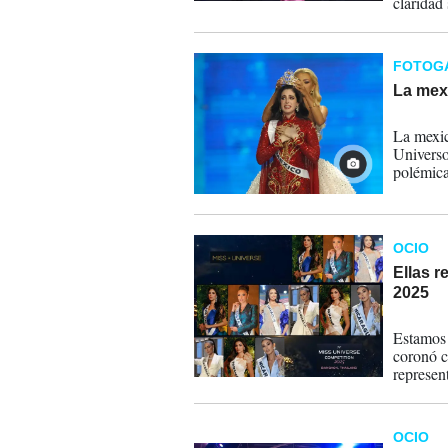
claridad
contra e
periódic
autorida
FOTOG
de armas
La mex
21-11-
La mexic
Universo
polémica
objeto d
de 25 añ
OCIO
Ellas 
2025
20-11-
Estamos 
coronó c
represen
Nicaragu
OCIO