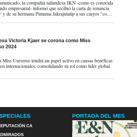
municado, la compañía tailandesa JKN -como es conocida
ndo empresarial- informó que recibió la carta de renuncia
' y de su hermana Pimuma Jakrajutatip a sus cargos "como
as, miembros de subcomités y ejecutivas de la compañía,
o a partir del 5 de junio de 2025".
esa Victoria Kjaer se corona como Miss
so 2024
2024
 Miss Universo tendrá un papel activo en causas benéficas
tos internacionales, consolidando su rol como líder global.
SPECIALES
PORTADA DEL MES
EPUTACIÓN CA
ADMIRADOS