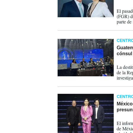
07-12-
El pasad
(FGR) d
parte de
particul
tráfico d
CENTR
Guatem
cónsul
28-11-
La desti
de la Re
investig
presunta
CENTR
México 
presun
26-11-
El infor
de Méxic