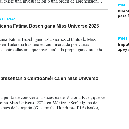
 si existe una investigación o una orden de aprehensión
PYME
l dueño de la marca Miss Universo, luego de que el
o Reforma publicara que Rocha fue imputado por las
Puent
para 
des por su presunta responsabilidad en el tráfico de drogas,
ALERÍAS
 y de combustible entre Guatemala y México .
icana Fátima Bosch gana Miss Universo 2025
2025
PYME
ana Fátima Bosch ganó este viernes el título de Miss
 en Tailandia tras una edición marcada por varias
Impul
s, entre ellas una que involucró a la propia ganadora, ahora
apoya
Guat
e acusaciones de un supuesto fraude en su elección. Bosch,
os, se dijo muy emocionada por su triunfo. FOTOS EFE
representan a Centroamérica en Miss Universo
2025
a punto de conocer a la sucesora de Victoria Kjær, que se
omo Miss Universo 2024 en México. ¿Será alguna de las
tantes de la región (Guatemala, Honduras, El Salvador,
a, Costa Rica, y Panamá) en la próxima Miss Universo?