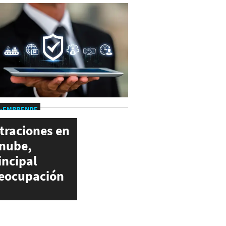
-EMPRENDE
ltraciones en
 nube,
incipal
eocupación
berseguridad
ra PYMES