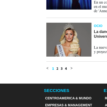
En un co
en el mu
de 'Anne
director
con efect
OCIO
La dan
Univer
17-11-
La nueva
y proyec
1
2
3
4
<
>
SECCIONES
E
CENTROAMERICA & MUNDO
R
EMPRESAS & MANAGEMENT