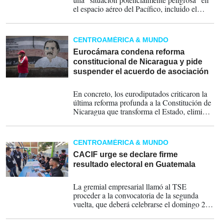
el espacio aéreo del Pacífico, incluido el
mexicano, la mandataria afirmó que tras la
emisión de la alerta fueron alertadas las
Secretarías de Relaciones Exteriores y de la
CENTROAMÉRICA & MUNDO
Defensa Nacional, para determinar que no
había ningún sobrevuelo sobre México.
Eurocámara condena reforma
constitucional de Nicaragua y pide
suspender el acuerdo de asociación
17-02-2025
En concreto, los eurodiputados criticaron la
última reforma profunda a la Constitución de
Nicaragua que transforma el Estado, elimina
el equilibrio de poderes y otorga un poder
total a la pareja gobernante.
CENTROAMÉRICA & MUNDO
CACIF urge se declare firme
resultado electoral en Guatemala
11-07-2023
La gremial empresarial llamó al TSE
proceder a la convocatoria de la segunda
vuelta, que deberá celebrarse el domingo 20
de agosto.