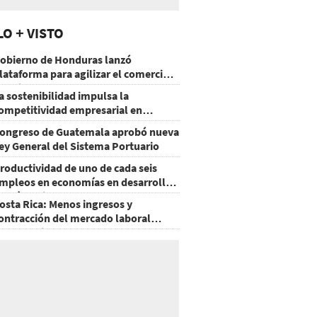
LO + VISTO
obierno de Honduras lanzó
lataforma para agilizar el comercio
xterior
a sostenibilidad impulsa la
ompetitividad empresarial en
uatemala
ongreso de Guatemala aprobó nueva
ey General del Sistema Portuario
roductividad de uno de cada seis
mpleos en economías en desarrollo
odría mejorar por la IA
osta Rica: Menos ingresos y
ontracción del mercado laboral
ausan baja del consumo