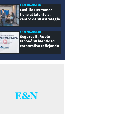
E&N BRANDLAB
Castillo Hermanos
tiene al talento al
centro de su estrategia
E&N BRANDLAB
Seguros El Roble
renovó su identidad
corporativa reflejando
innovación, cercanía y
modernidad