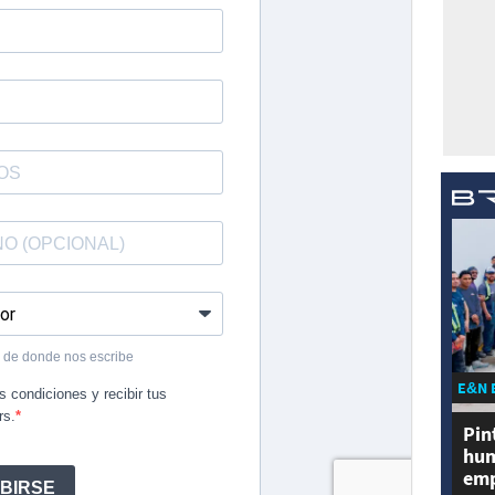
E&N 
Pin
hum
emp