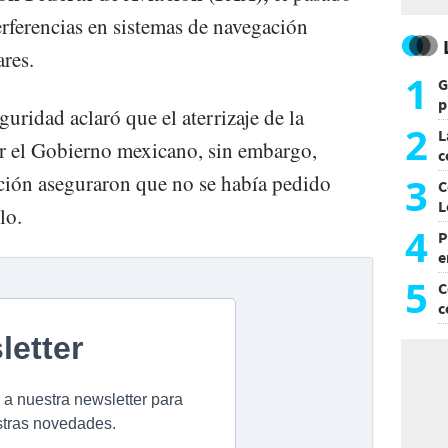
erferencias en sistemas de navegación
ares.
1
G
p
guridad aclaró que el aterrizaje de la
e
2
L
or el Gobierno mexicano, sin embargo,
c
G
3
ción aseguraron que no se había pedido
C
L
lo.
4
P
e
p
5
C
c
c