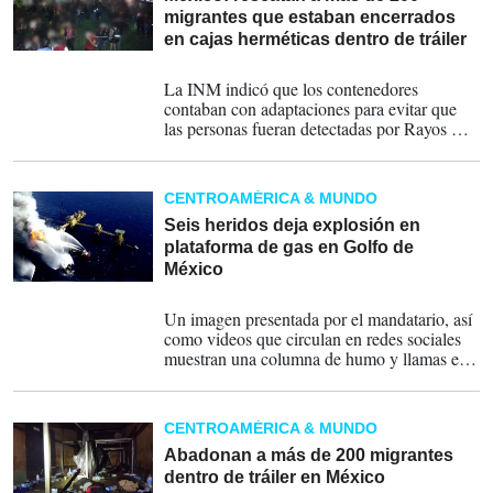
migrantes que estaban encerrados
en cajas herméticas dentro de tráiler
17-07-2023
La INM indicó que los contenedores
contaban con adaptaciones para evitar que
las personas fueran detectadas por Rayos X y
a los que viajaban dentro del automotor les
dieron medicamentos para inhibir sus
necesidades básicas.
CENTROAMÉRICA & MUNDO
Seis heridos deja explosión en
plataforma de gas en Golfo de
México
07-07-2023
Un imagen presentada por el mandatario, así
como videos que circulan en redes sociales
muestran una columna de humo y llamas en
la plataforma.
CENTROAMÉRICA & MUNDO
Abadonan a más de 200 migrantes
dentro de tráiler en México