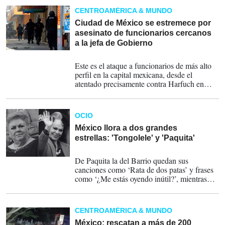
CENTROAMÉRICA & MUNDO
Ciudad de México se estremece por
asesinato de funcionarios cercanos
a la jefa de Gobierno
21-05-2025
Este es el ataque a funcionarios de más alto
perfil en la capital mexicana, desde el
atentado precisamente contra Harfuch en
junio de 2020, entonces, secretario de
Seguridad Ciudadana de la principal ciudad
del país, con Sheinbaum como jefa de
OCIO
Gobierno (2018-2023), y donde fallecieron
dos de sus escoltas y una mujer que circulaba
México llora a dos grandes
por la zona.
estrellas: 'Tongolele' y 'Paquita'
17-02-2025
De Paquita la del Barrio quedan sus
canciones como ‘Rata de dos patas’ y frases
como ‘¿Me estás oyendo inútil?’, mientras
que de Tongolele nunca se olvidará su
manera de bailar.
CENTROAMÉRICA & MUNDO
México: rescatan a más de 200