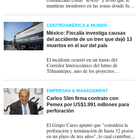
mantiene monitoreo en las zonas donde fue
percibido.
CENTROAMÉRICA & MUNDO
México: Fiscalía investiga causas
del accidente de un tren que dejó 13
muertos en el sur del país
30-12-2025
El incidente ocurrió en un tramo del
Corredor Interoceánico del Istmo de
Tehuantepec, uno de los proyectos
estratégicos del Gobierno mexicano para
conectar los océanos Pacífico y Atlántico
mediante una red ferroviaria, portuaria e
EMPRESAS & MANAGEMENT
industrial que atraviesa los estados de
Oaxaca y Veracruz.
Carlos Slim firma contrato con
Pemex por US$1.991 millones para
perforación
30-09-2025
El Grupo Carso apuntó que "considera la
perforación y terminación de hasta 32 pozos
en un plazo de tres años", lo cual contribuirá