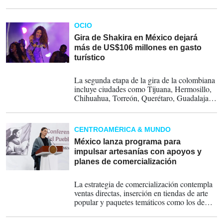
en un aumento sustancial de producción en el
campo de aceite y gas.
OCIO
Gira de Shakira en México dejará
más de US$106 millones en gasto
turístico
17-08-2025
La segunda etapa de la gira de la colombiana
incluye ciudades como Tijuana, Hermosillo,
Chihuahua, Torreón, Querétaro, Guadalajara,
Puebla, Veracruz y Ciudad de México, en
donde tiene records en entradas agotadas
CENTROAMÉRICA & MUNDO
México lanza programa para
impulsar artesanías con apoyos y
planes de comercialización
17-08-2025
La estrategia de comercialización contempla
ventas directas, inserción en tiendas de arte
popular y paquetes temáticos como los de
‘Fiestas Patrias’, ‘Día de Muertos’ y
‘Navidad’.