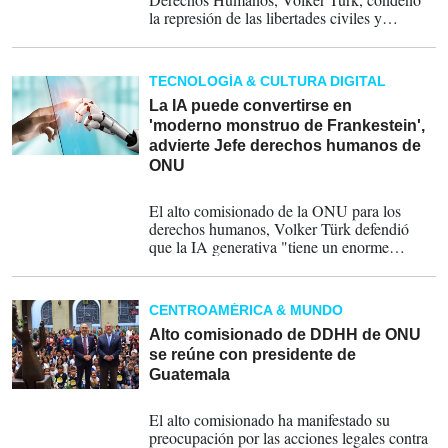
la represión de las libertades civiles y
políticas en Nicaragua, donde el presidente,
Daniel Ortega, se negó a convocar
elecciones.
TECNOLOGÍA & CULTURA DIGITAL
La IA puede convertirse en
'moderno monstruo de Frankestein',
advierte Jefe derechos humanos de
ONU
25-11-2025
El alto comisionado de la ONU para los
derechos humanos, Volker Türk defendió
que la IA generativa "tiene un enorme
potencial, pero su explotación con fines
puramente políticos o económicos puede
manipular, distorsionar y distraer".
CENTROAMÉRICA & MUNDO
Alto comisionado de DDHH de ONU
se reúne con presidente de
Guatemala
16-07-2024
El alto comisionado ha manifestado su
preocupación por las acciones legales contra