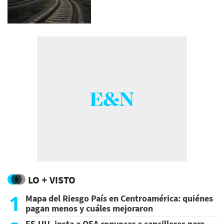
LO + VISTO
1
Mapa del Riesgo País en Centroamérica: quiénes
pagan menos y cuáles mejoraron
EE.UU. insta a OEA convocar a cancilleres para