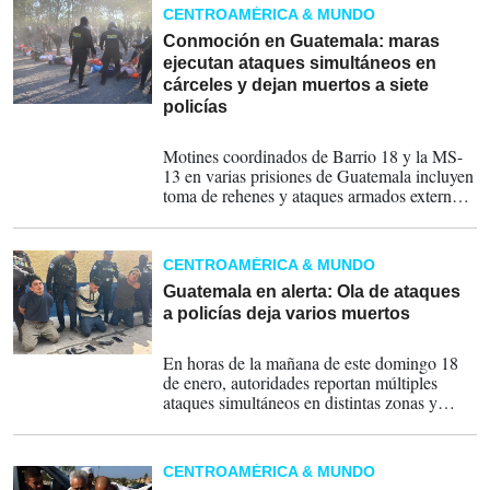
decenas de estudiantes.
CENTROAMÉRICA & MUNDO
Conmoción en Guatemala: maras
ejecutan ataques simultáneos en
cárceles y dejan muertos a siete
policías
18-01-2026
Motines coordinados de Barrio 18 y la MS-
13 en varias prisiones de Guatemala incluyen
toma de rehenes y ataques armados externos.
El gobierno descarta negociar y suspende
clases a nivel nacional.
CENTROAMÉRICA & MUNDO
Guatemala en alerta: Ola de ataques
a policías deja varios muertos
18-01-2026
En horas de la mañana de este domingo 18
de enero, autoridades reportan múltiples
ataques simultáneos en distintas zonas y
municipios de Guatemala.
CENTROAMÉRICA & MUNDO