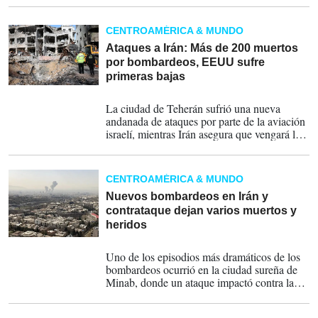
de paso fronterizos para evitar el ingreso a su
territorio de miembros de las estructuras
CENTROAMÉRICA & MUNDO
criminales que operan en el área.
Ataques a Irán: Más de 200 muertos
por bombardeos, EEUU sufre
primeras bajas
01-03-2026
La ciudad de Teherán sufrió una nueva
andanada de ataques por parte de la aviación
israelí, mientras Irán asegura que vengará la
muerte de su líder supremo, Ali Jameneí, que
calificó de "declaración abierta de guerra
contra los musulmanes".
CENTROAMÉRICA & MUNDO
Nuevos bombardeos en Irán y
contrataque dejan varios muertos y
heridos
28-02-2026
Uno de los episodios más dramáticos de los
bombardeos ocurrió en la ciudad sureña de
Minab, donde un ataque impactó contra la
escuela primaria. La fiscalía local elevó el
número de fallecidos a 85, entre ellos