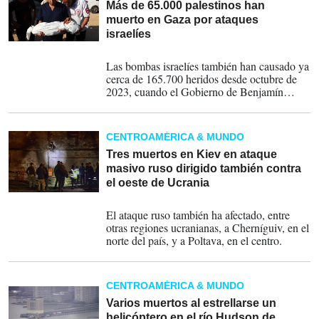
Más de 65.000 palestinos han
muerto en Gaza por ataques
israelíes
17-09-2025
Las bombas israelíes también han causado ya
cerca de 165.700 heridos desde octubre de
2023, cuando el Gobierno de Benjamín
Netanyahu dio comienzo a esta ofensiva tras
los ataques de Hamás, muchos con graves
lesiones y amputaciones, entre ellos menores.
CENTROAMÉRICA & MUNDO
Tres muertos en Kiev en ataque
masivo ruso dirigido también contra
el oeste de Ucrania
06-06-2025
El ataque ruso también ha afectado, entre
otras regiones ucranianas, a Cherníguiv, en el
norte del país, y a Poltava, en el centro.
CENTROAMÉRICA & MUNDO
Varios muertos al estrellarse un
helicóptero en el río Hudson de