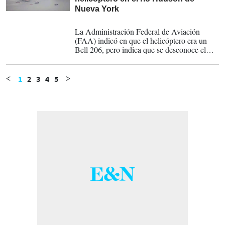
Nueva York
10-04-2025
La Administración Federal de Aviación
(FAA) indicó en que el helicóptero era un
Bell 206, pero indica que se desconoce el
número de personas a bordo.
1
2
3
4
5
<
>