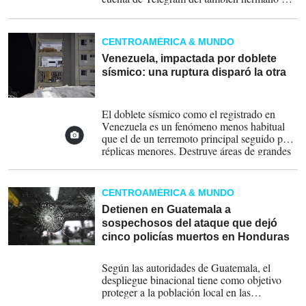
la presidenta encargada, Delcy Rodríguez.
CENTROAMÉRICA & MUNDO
Venezuela, impactada por doblete
sísmico: una ruptura disparó la otra
25-06-2026
El doblete sísmico como el registrado en
Venezuela es un fenómeno menos habitual
que el de un terremoto principal seguido por
réplicas menores. Destruye áreas de grandes
dimensiones. Hasta el momento se registran
un centenar de muertos y casi mil heridos.
CENTROAMÉRICA & MUNDO
Detienen en Guatemala a
sospechosos del ataque que dejó
cinco policías muertos en Honduras
22-05-2026
Según las autoridades de Guatemala, el
despliegue binacional tiene como objetivo
proteger a la población local en las
comunidades limítrofes y blindar los puntos