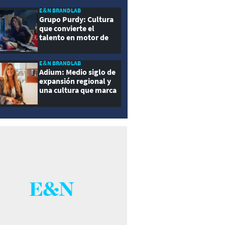
E&N BRANDLAB
Grupo Purdy: Cultura
que convierte el
talento en motor de
crecimiento
E&N BRANDLAB
Adium: Medio siglo de
expansión regional y
una cultura que marca
la diferencia