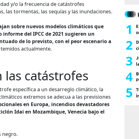
dad y/o la frecuencia de catástrofes
, las tormentas, las sequías y las inundaciones.
1
abajan sobre nuevos modelos climáticos que
E
s
o informe del IPCC de 2021 sugieren un
a
2
uado de lo previsto, con el peor escenario a
D
c
C temidos actualmente.
e
3
J
l
 las catástrofes
d
4
B
P
H
5
ástrofe específica a un desarreglo climático, la
T
i
climáticos extremos se adecua a las previsiones
s
pcionales en Europa, incendios devastadores
 ciclón Idai en Mozambique, Venecia bajo el
s negro.