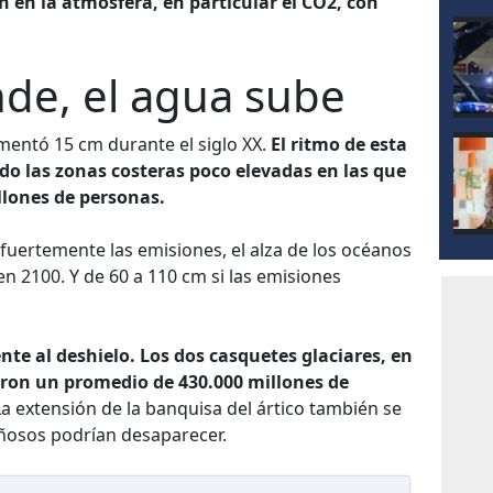
 en la atmósfera, en particular el CO2, con
unde, el agua sube
umentó 15 cm durante el siglo XX.
El ritmo de esta
do las zonas costeras poco elevadas en las que
llones de personas.
 fuertemente las emisiones, el alza de los océanos
en 2100. Y de 60 a 110 cm si las emisiones
nte al deshielo. Los dos casquetes glaciares, en
eron un promedio de 430.000 millones de
a extensión de la banquisa del ártico también se
ñosos podrían desaparecer.