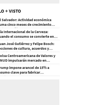
LO + VISTO
l Salvador: Actividad económica
uma cinco meses de crecimiento
rriba de 4%
ía Internacional de la Cerveza:
uando el consumo se convierte en
xperiencia
uan José Gutiérrez y Felipe Bosch:
ecciones de cultura, acuerdos y
ecisiones sin miedo
olsa Centroamericana de Valores y
NUD impulsarán mercado en
onduras
rump impone arancel de 15% a
nsumo clave para fabricar
emiconductores y paneles