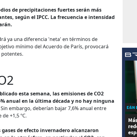
odios de precipitaciones fuertes serán más
ntes, según el IPCC. La frecuencia e intensidad
arán.
rá ya una diferencia 'neta' en términos de
objetivo mínimo del Acuerdo de París, provocará
 potentes.
O2
blicado esta semana, las emisiones de CO2
5% anual en la última década y no hay ninguna
E&N 
Sin embargo, deberían bajar 7,6% anual entre
 de +1,5 ºC.
Más
red
es gases de efecto invernadero alcanzaron
esp