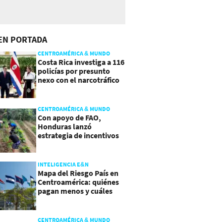
EN PORTADA
CENTROAMÉRICA & MUNDO
Costa Rica investiga a 116
policías por presunto
nexo con el narcotráfico
CENTROAMÉRICA & MUNDO
Con apoyo de FAO,
Honduras lanzó
estrategia de incentivos
para atraer inversión al
agro
INTELIGENCIA E&N
Mapa del Riesgo País en
Centroamérica: quiénes
pagan menos y cuáles
mejoraron
CENTROAMÉRICA & MUNDO