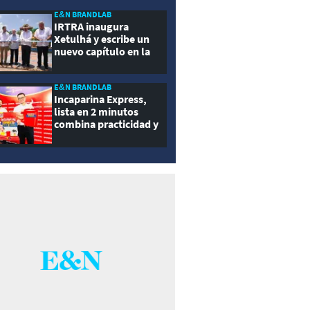
ernidad
E&N BRANDLAB
IRTRA inaugura
Xetulhá y escribe un
nuevo capítulo en la
historia de la
recreación de
Guatemala
E&N BRANDLAB
Incaparina Express,
lista en 2 minutos
combina practicidad y
nutrición