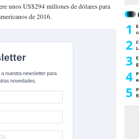
uiere unos US$294 millones de dólares para
oamericanos de 2016.
1
E
c
s
2
C
L
3
E
g
f
4
P
e
p
5
P
f
m