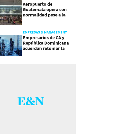
Aeropuerto de
Guatemala opera con
normalidad pese a la
actividad del volcán de
Fuego
EMPRESAS & MANAGEMENT
Empresarios de CA y
República Dominicana
acuerdan retomar la
agenda regional