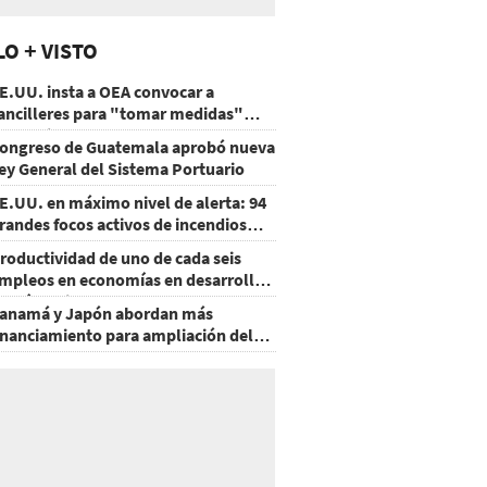
LO + VISTO
E.UU. insta a OEA convocar a
ancilleres para "tomar medidas"
obre Nicaragua
ongreso de Guatemala aprobó nueva
ey General del Sistema Portuario
E.UU. en máximo nivel de alerta: 94
randes focos activos de incendios
orestales
roductividad de uno de cada seis
mpleos en economías en desarrollo
odría mejorar por la IA
anamá y Japón abordan más
inanciamiento para ampliación del
etro