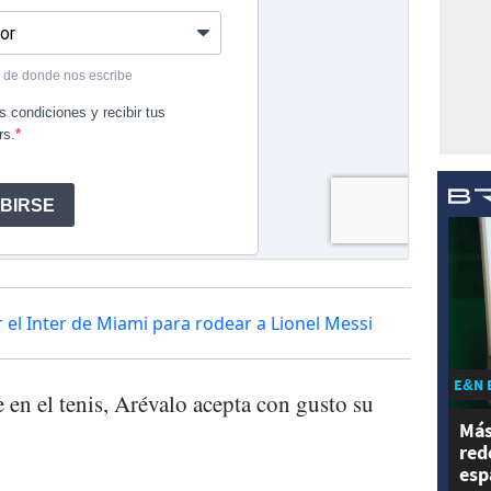
 el Inter de Miami para rodear a Lionel Messi
E&N 
 en el tenis, Arévalo acepta con gusto su
Más
red
esp