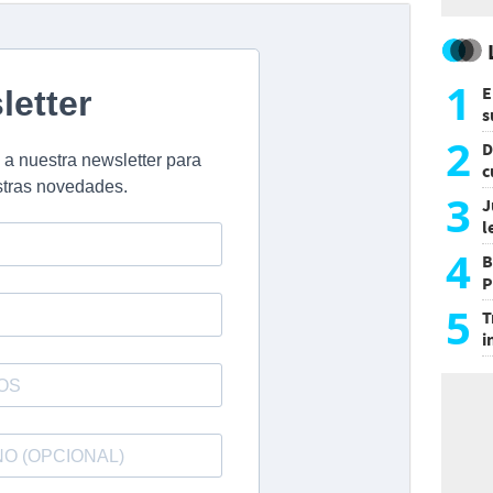
1
E
s
a
2
D
c
e
3
J
l
d
4
B
P
H
5
T
i
s