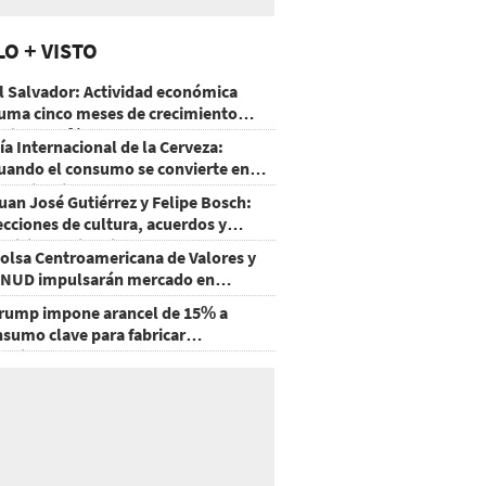
LO + VISTO
l Salvador: Actividad económica
uma cinco meses de crecimiento
rriba de 4%
ía Internacional de la Cerveza:
uando el consumo se convierte en
xperiencia
uan José Gutiérrez y Felipe Bosch:
ecciones de cultura, acuerdos y
ecisiones sin miedo
olsa Centroamericana de Valores y
NUD impulsarán mercado en
onduras
rump impone arancel de 15% a
nsumo clave para fabricar
emiconductores y paneles