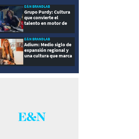
E&N BRANDLAB
Grupo Purdy: Cultura
que convierte el
talento en motor de
crecimiento
E&N BRANDLAB
Adium: Medio siglo de
expansión regional y
una cultura que marca
la diferencia