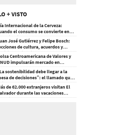
LO + VISTO
ía Internacional de la Cerveza:
uando el consumo se convierte en
xperiencia
uan José Gutiérrez y Felipe Bosch:
ecciones de cultura, acuerdos y
ecisiones sin miedo
olsa Centroamericana de Valores y
NUD impulsarán mercado en
onduras
La sostenibilidad debe llegar a la
esa de decisiones”: el llamado que
eja CentraRSE
ás de 62.000 extranjeros visitan El
alvador durante las vacaciones
gostinas