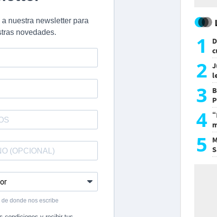
1
D
c
e
2
J
l
d
3
B
P
H
4
“
m
d
5
M
S
a