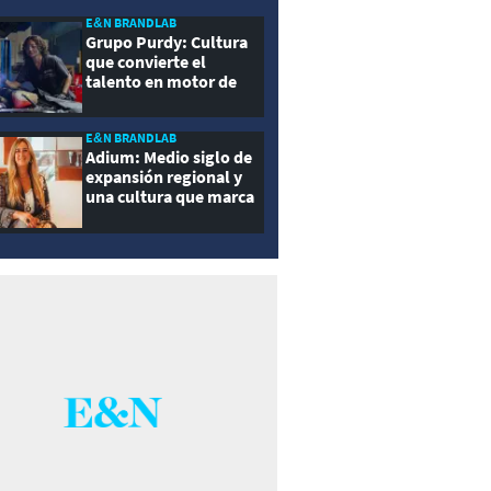
E&N BRANDLAB
Grupo Purdy: Cultura
que convierte el
talento en motor de
crecimiento
E&N BRANDLAB
Adium: Medio siglo de
expansión regional y
una cultura que marca
la diferencia