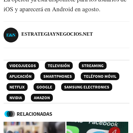
iOS y aparecerá en Android en agosto.
ESTRATEGIAYNEGOCIOS.NET
VIDEOJUEGOS
TELEVISIÓN
STREAMING
APLICACIÓN
SMARTPHONES
TELÉFONO MÓVIL
NETFLIX
GOOGLE
SAMSUNG ELECTRONICS
NVIDIA
AMAZON
RELACIONADAS