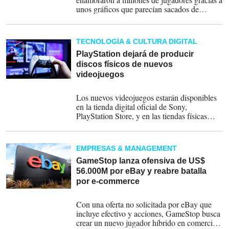
unos gráficos que parecían sacados de
películas de animación, músicas legendarias,
personajes carismáticos, mapeados enormes
y una belleza gráfica inusual.
TECNOLOGÍA & CULTURA DIGITAL
PlayStation dejará de producir
discos físicos de nuevos
videojuegos
02-07-2026
Los nuevos videojuegos estarán disponibles
en la tienda digital oficial de Sony,
PlayStation Store, y en las tiendas físicas
únicamente en formato digital, informó la
compañía en una publicación de blog.
EMPRESAS & MANAGEMENT
GameStop lanza ofensiva de US$
56.000M por eBay y reabre batalla
por e-commerce
04-05-2026
Con una oferta no solicitada por eBay que
incluye efectivo y acciones, GameStop busca
crear un nuevo jugador híbrido en comercio