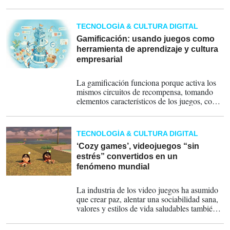
digital. La operación, que podría derivar en
una disputa por el control, redefine el mapa
competitivo del sector y abre interrogantes
TECNOLOGÍA & CULTURA DIGITAL
sobre su viabilidad financiera.
Gamificación: usando juegos como
herramienta de aprendizaje y cultura
empresarial
29-04-2026
La gamificación funciona porque activa los
mismos circuitos de recompensa, tomando
elementos característicos de los juegos, como
puntos, niveles, insignias, rankings,
recompensas; y aplicándolos a procesos que
no son juegos por naturaleza.
TECNOLOGÍA & CULTURA DIGITAL
‘Cozy games’, videojuegos “sin
estrés” convertidos en un
fenómeno mundial
28-04-2026
La industria de los video juegos ha asumido
que crear paz, alentar una sociabilidad sana,
valores y estilos de vida saludables también
puede ser territorio de los "gamers".