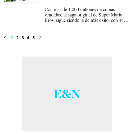
12-09-2025
Con más de 1.000 millones de copias
vendidas, la saga original de Super Mario
Bros. sigue siendo la de más éxito, con 446
millones, aunque el juego más popular, según
el Libro Guinness de los Récords, es el
Mario Kart 8 Deluxe para la Switch, con
1
2
3
4
5
<
>
67,3 millones de copias.