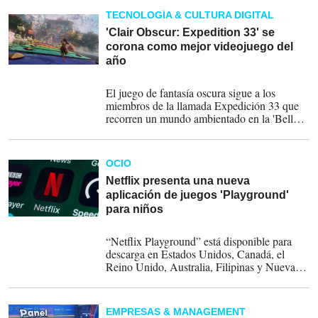
TECNOLOGÍA & CULTURA DIGITAL
'Clair Obscur: Expedition 33' se
corona como mejor videojuego del
año
21-04-2026
El juego de fantasía oscura sigue a los
miembros de la llamada Expedición 33 que
recorren un mundo ambientado en la 'Belle
Époque', en el que cada año un ente borra de
la tierra a los que tienen una edad específica,
mientras el tiempo de su vida se agota.
OCIO
Netflix presenta una nueva
aplicación de juegos 'Playground'
para niños
07-04-2026
“Netflix Playground” está disponible para
descarga en Estados Unidos, Canadá, el
Reino Unido, Australia, Filipinas y Nueva
Zelanda. La compañía planea lanzarla a nivel
global hacia finales de este mes.
EMPRESAS & MANAGEMENT