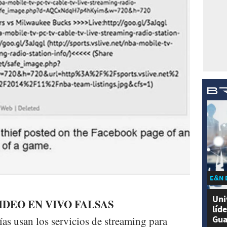
E&N 
Uni
IDEO EN VIVO FALSAS
líd
Gua
s usan los servicios de streaming para