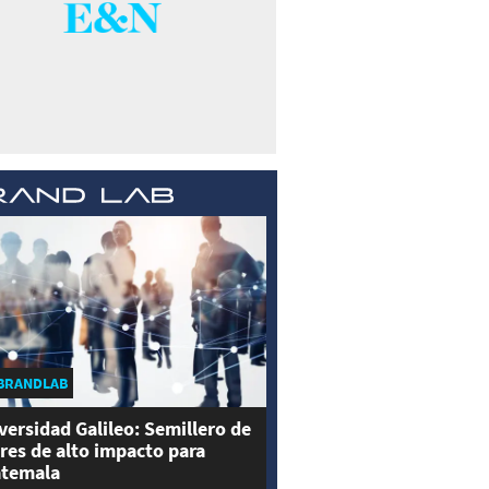
BRANDLAB
versidad Galileo: Semillero de
eres de alto impacto para
temala