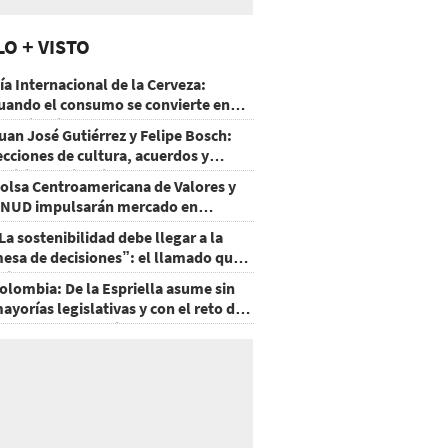
LO + VISTO
ía Internacional de la Cerveza:
uando el consumo se convierte en
xperiencia
uan José Gutiérrez y Felipe Bosch:
ecciones de cultura, acuerdos y
ecisiones sin miedo
olsa Centroamericana de Valores y
NUD impulsarán mercado en
onduras
La sostenibilidad debe llegar a la
esa de decisiones”: el llamado que
eja CentraRSE
olombia: De la Espriella asume sin
ayorías legislativas y con el reto de
ecuperar la seguridad