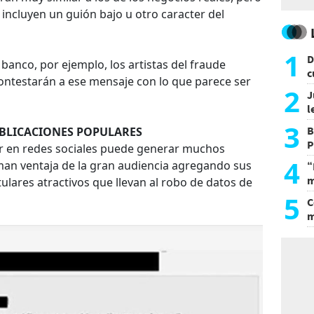
 incluyen un guión bajo u otro caracter del
1
D
 banco, por ejemplo, los artistas del fraude
c
contestarán a ese mensaje con lo que parece ser
e
2
J
l
d
3
B
UBLICACIONES POPULARES
P
ar en redes sociales puede generar muchos
H
4
man ventaja de la gran audiencia agregando sus
“
m
ulares atractivos que llevan al robo de datos de
d
5
C
m
r