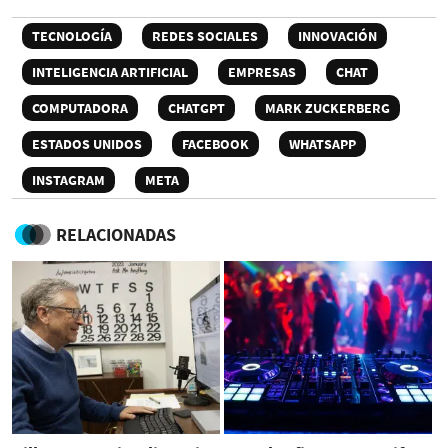
TECNOLOGÍA
REDES SOCIALES
INNOVACIÓN
INTELIGENCIA ARTIFICIAL
EMPRESAS
CHAT
COMPUTADORA
CHATGPT
MARK ZUCKERBERG
ESTADOS UNIDOS
FACEBOOK
WHATSAPP
INSTAGRAM
META
RELACIONADAS