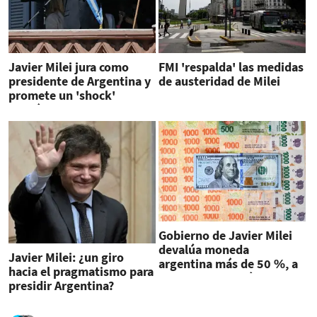
Javier Milei jura como
FMI 'respalda' las medidas
presidente de Argentina y
de austeridad de Milei
promete un 'shock'
económico
Gobierno de Javier Milei
devalúa moneda
Javier Milei: ¿un giro
argentina más de 50 %, a
hacia el pragmatismo para
800 pesos por dólar
presidir Argentina?