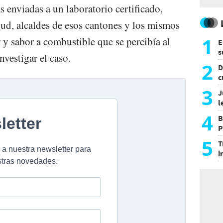
s enviadas a un laboratorio certificado,
lud, alcaldes de esos cantones y los mismos
1
r y sabor a combustible que se percibía al
E
s
nvestigar el caso.
a
2
D
c
e
3
J
l
d
4
B
P
H
5
T
i
s