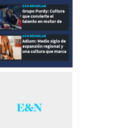
E&N BRANDLAB
Grupo Purdy: Cultura
que convierte el
talento en motor de
crecimiento
E&N BRANDLAB
Adium: Medio siglo de
expansión regional y
una cultura que marca
la diferencia