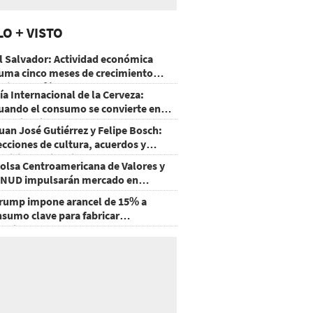
LO + VISTO
l Salvador: Actividad económica
uma cinco meses de crecimiento
rriba de 4%
ía Internacional de la Cerveza:
uando el consumo se convierte en
xperiencia
uan José Gutiérrez y Felipe Bosch:
ecciones de cultura, acuerdos y
ecisiones sin miedo
olsa Centroamericana de Valores y
NUD impulsarán mercado en
onduras
rump impone arancel de 15% a
nsumo clave para fabricar
emiconductores y paneles