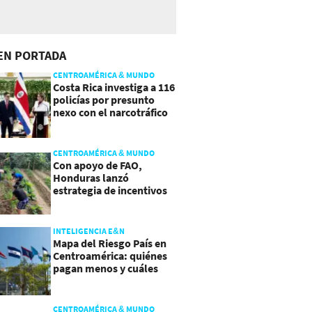
EN PORTADA
CENTROAMÉRICA & MUNDO
Costa Rica investiga a 116
policías por presunto
nexo con el narcotráfico
CENTROAMÉRICA & MUNDO
Con apoyo de FAO,
Honduras lanzó
estrategia de incentivos
para atraer inversión al
agro
INTELIGENCIA E&N
Mapa del Riesgo País en
Centroamérica: quiénes
pagan menos y cuáles
mejoraron
CENTROAMÉRICA & MUNDO