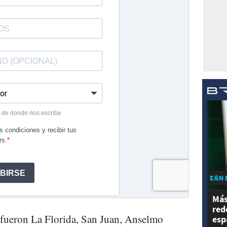
E&N 
Más
red
 fueron La Florida, San Juan, Anselmo
esp