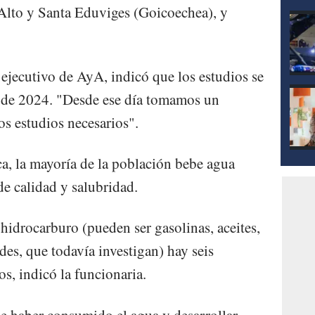
 Alto y Santa Eduviges (Goicoechea), y
 ejecutivo de AyA, indicó que los estudios se
o de 2024. "Desde ese día tomamos un
os estudios necesarios".
ca, la mayoría de la población bebe agua
de calidad y salubridad.
 hidrocarburo (pueden ser gasolinas, aceites,
ades, que todavía investigan) hay seis
os, indicó la funcionaria.
e haber consumido el agua y desarrollar