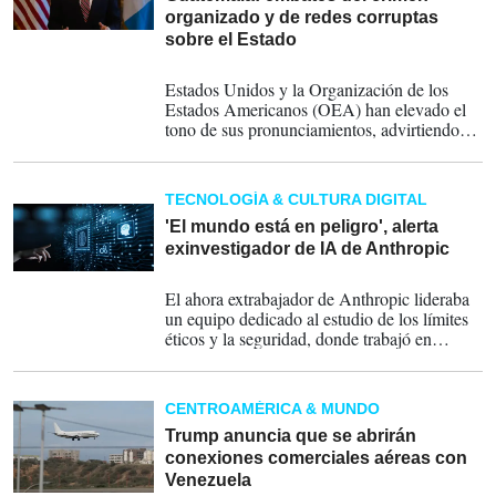
organizado y de redes corruptas
sobre el Estado
19-02-2026
Estados Unidos y la Organización de los
Estados Americanos (OEA) han elevado el
tono de sus pronunciamientos, advirtiendo
sobre un riesgo real para la consolidación
democrática de Guatemala en medio de
tensiones por la designación de autoridades
TECNOLOGÍA & CULTURA DIGITAL
clave.
'El mundo está en peligro', alerta
exinvestigador de IA de Anthropic
11-02-2026
El ahora extrabajador de Anthropic lideraba
un equipo dedicado al estudio de los límites
éticos y la seguridad, donde trabajó en
"problemas que importan profundamente",
describió.
CENTROAMÉRICA & MUNDO
Trump anuncia que se abrirán
conexiones comerciales aéreas con
Venezuela