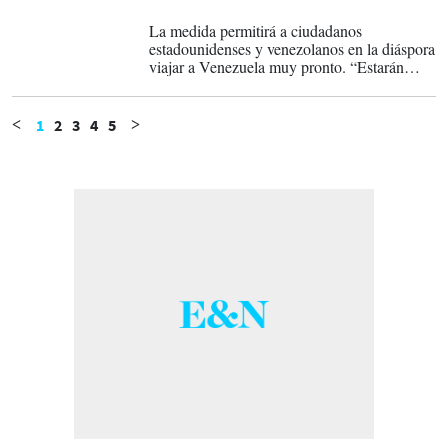
29-01-2026
La medida permitirá a ciudadanos
estadounidenses y venezolanos en la diáspora
viajar a Venezuela muy pronto. “Estarán
seguros allí, ya que estará bajo un control
muy estricto”, dijo Trump.
1
2
3
4
5
<
>