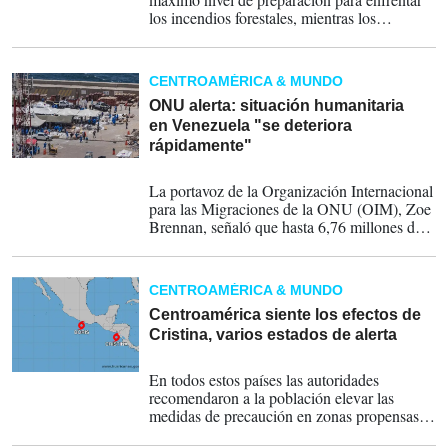
los incendios forestales, mientras los
bomberos luchan por contener al menos 94
fuegos de gran magnitud en todo el país,
obligando a la evacuación de miles de
CENTROAMÉRICA & MUNDO
personas.
ONU alerta: situación humanitaria
en Venezuela "se deteriora
rápidamente"
30-06-2026
La portavoz de la Organización Internacional
para las Migraciones de la ONU (OIM), Zoe
Brennan, señaló que hasta 6,76 millones de
personas podrían haberse visto afectadas por
los terremotos.
CENTROAMÉRICA & MUNDO
Centroamérica siente los efectos de
Cristina, varios estados de alerta
08-06-2026
En todos estos países las autoridades
recomendaron a la población elevar las
medidas de precaución en zonas propensas a
inundaciones, y que no se expongan a