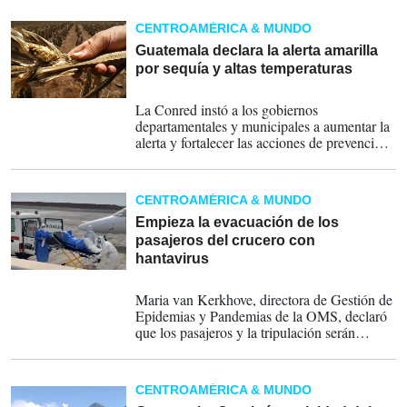
tormentas eléctricas, al oleaje o fuertes
ráfagas de viento que puedan presentarse de
CENTROAMÉRICA & MUNDO
forma aislada.
Guatemala declara la alerta amarilla
por sequía y altas temperaturas
26-05-2026
La Conred instó a los gobiernos
departamentales y municipales a aumentar la
alerta y fortalecer las acciones de prevención
para hacer frente a la sequía, a los incendios
forestales y a las altas temperaturas que se
registran en el país.
CENTROAMÉRICA & MUNDO
Empieza la evacuación de los
pasajeros del crucero con
hantavirus
11-05-2026
Maria van Kerkhove, directora de Gestión de
Epidemias y Pandemias de la OMS, declaró
que los pasajeros y la tripulación serán
sometidos a un seguimiento sanitario activo
de hasta seis semanas debido al periodo de
incubación del virus.
CENTROAMÉRICA & MUNDO