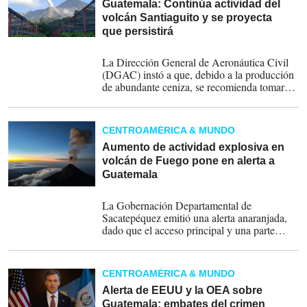
Guatemala: Continúa actividad del
volcán Santiaguito y se proyecta
que persistirá
09-03-2026
La Dirección General de Aeronáutica Civil
(DGAC) instó a que, debido a la producción
de abundante ceniza, se recomienda tomar
precauciones con el tránsito aéreo en los
alrededores del volcán
CENTROAMÉRICA & MUNDO
Aumento de actividad explosiva en
volcán de Fuego pone en alerta a
Guatemala
26-02-2026
La Gobernación Departamental de
Sacatepéquez emitió una alerta anaranjada,
dado que el acceso principal y una parte
estratégica de las faldas del volcán
pertenecen a su jurisdicción.
CENTROAMÉRICA & MUNDO
Alerta de EEUU y la OEA sobre
Guatemala: embates del crimen