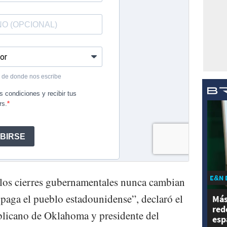
E&N 
 los cierres gubernamentales nunca cambian
e paga el pueblo estadounidense”, declaró el
Más
red
blicano de Oklahoma y presidente del
esp