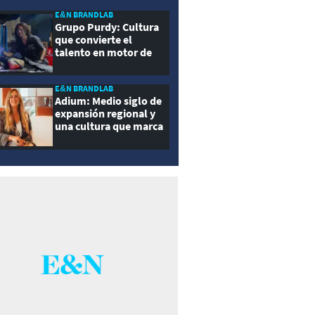
E&N BRANDLAB
Grupo Purdy: Cultura
que convierte el
talento en motor de
crecimiento
E&N BRANDLAB
Adium: Medio siglo de
expansión regional y
una cultura que marca
la diferencia