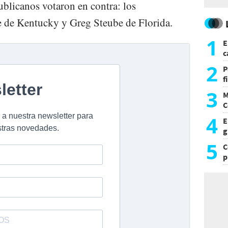
ublicanos votaron en contra: los
 de Kentucky y Greg Steube de Florida.
1
E
c
s
2
P
f
m
3
M
C
y
4
E
g
f
5
C
p
c