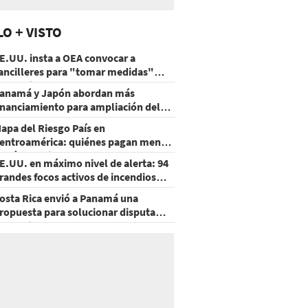
LO + VISTO
E.UU. insta a OEA convocar a
ancilleres para "tomar medidas"
obre Nicaragua
anamá y Japón abordan más
inanciamiento para ampliación del
etro
apa del Riesgo País en
entroamérica: quiénes pagan menos
 cuáles mejoraron
E.UU. en máximo nivel de alerta: 94
randes focos activos de incendios
orestales
osta Rica envió a Panamá una
ropuesta para solucionar disputa
omercial