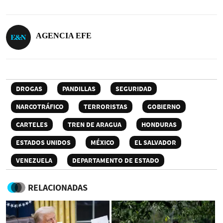
AGENCIA EFE
DROGAS
PANDILLAS
SEGURIDAD
NARCOTRÁFICO
TERRORISTAS
GOBIERNO
CARTELES
TREN DE ARAGUA
HONDURAS
ESTADOS UNIDOS
MÉXICO
EL SALVADOR
VENEZUELA
DEPARTAMENTO DE ESTADO
RELACIONADAS