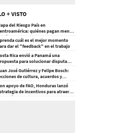
LO + VISTO
apa del Riesgo País en
entroamérica: quiénes pagan menos
 cuáles mejoraron
prenda cuál es el mejor momento
ara dar el "feedback" en el trabajo
osta Rica envió a Panamá una
ropuesta para solucionar disputa
omercial
uan José Gutiérrez y Felipe Bosch:
ecciones de cultura, acuerdos y
ecisiones sin miedo
on apoyo de FAO, Honduras lanzó
strategia de incentivos para atraer
nversión al agro