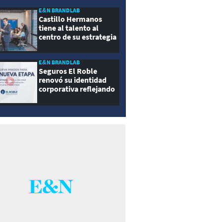
E&N BRANDLAB
Castillo Hermanos
tiene al talento al
centro de su estrategia
E&N BRANDLAB
Seguros El Roble
renovó su identidad
corporativa reflejando
innovación, cercanía y
modernidad