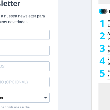
1
M
C
y
2
A
p
3
C
p
c
4
J
l
d
5
C
e
i