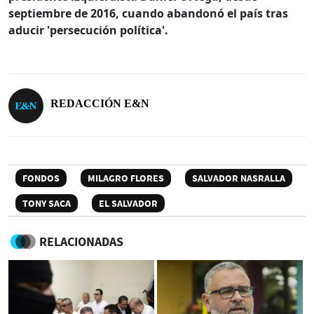
septiembre de 2016, cuando abandonó el país tras
aducir 'persecución política'.
REDACCIÓN E&N
FONDOS
MILAGRO FLORES
SALVADOR NASRALLA
TONY SACA
EL SALVADOR
RELACIONADAS