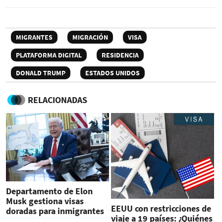
MIGRANTES
MIGRACIÓN
VISA
PLATAFORMA DIGITAL
RESIDENCIA
DONALD TRUMP
ESTADOS UNIDOS
RELACIONADAS
Departamento de Elon
Musk gestiona visas
EEUU con restricciones de
doradas para inmigrantes
viaje a 19 países: ¿Quiénes
millonarios