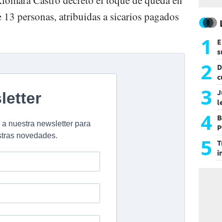
 Xiomara Castro decretó el toque de queda en
e 13 personas, atribuidas a sicarios pagados
1
E
s
a
2
D
c
e
3
J
l
d
4
B
P
H
5
T
i
s