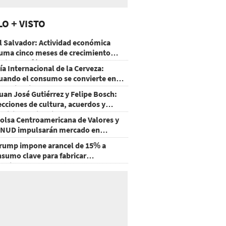
LO + VISTO
l Salvador: Actividad económica
uma cinco meses de crecimiento
rriba de 4%
ía Internacional de la Cerveza:
uando el consumo se convierte en
xperiencia
uan José Gutiérrez y Felipe Bosch:
ecciones de cultura, acuerdos y
ecisiones sin miedo
olsa Centroamericana de Valores y
NUD impulsarán mercado en
onduras
rump impone arancel de 15% a
nsumo clave para fabricar
emiconductores y paneles