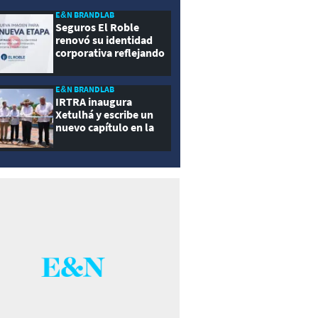
E&N BRANDLAB
Seguros El Roble
renovó su identidad
corporativa reflejando
innovación, cercanía y
modernidad
E&N BRANDLAB
IRTRA inaugura
Xetulhá y escribe un
nuevo capítulo en la
historia de la
recreación de
Guatemala