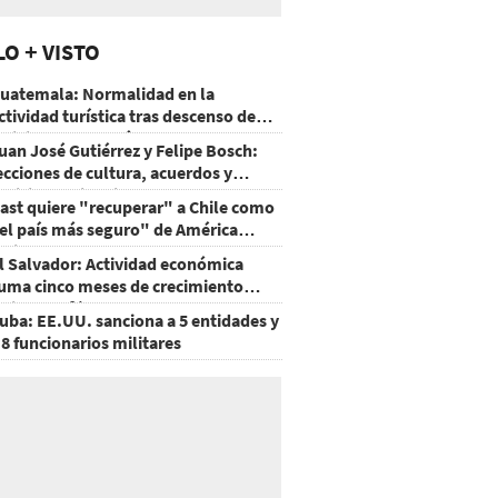
LO + VISTO
uatemala: Normalidad en la
ctividad turística tras descenso de
ctividad del volcán de Fuego
uan José Gutiérrez y Felipe Bosch:
ecciones de cultura, acuerdos y
ecisiones sin miedo
ast quiere "recuperar" a Chile como
el país más seguro" de América
atina
l Salvador: Actividad económica
uma cinco meses de crecimiento
rriba de 4%
uba: EE.UU. sanciona a 5 entidades y
 8 funcionarios militares