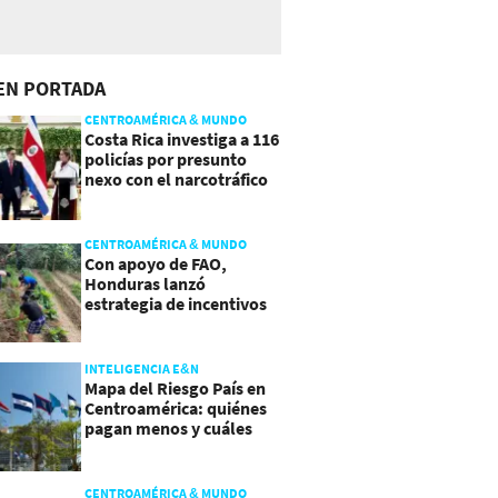
EN PORTADA
CENTROAMÉRICA & MUNDO
Costa Rica investiga a 116
policías por presunto
nexo con el narcotráfico
CENTROAMÉRICA & MUNDO
Con apoyo de FAO,
Honduras lanzó
estrategia de incentivos
para atraer inversión al
agro
INTELIGENCIA E&N
Mapa del Riesgo País en
Centroamérica: quiénes
pagan menos y cuáles
mejoraron
CENTROAMÉRICA & MUNDO