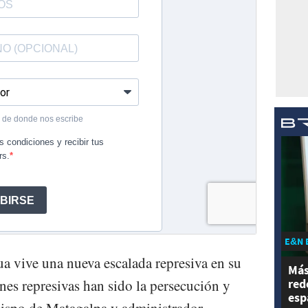
E&N 
ua vive una nueva escalada represiva en su
Más
nes represivas han sido la persecución y
red
esp
obispo de Matagalpa y administrador