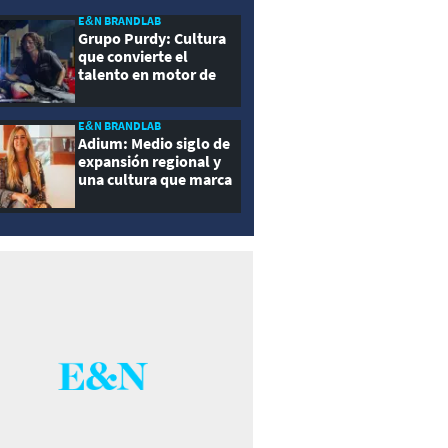
E&N BRANDLAB
Grupo Purdy: Cultura
que convierte el
talento en motor de
crecimiento
E&N BRANDLAB
Adium: Medio siglo de
expansión regional y
una cultura que marca
la diferencia