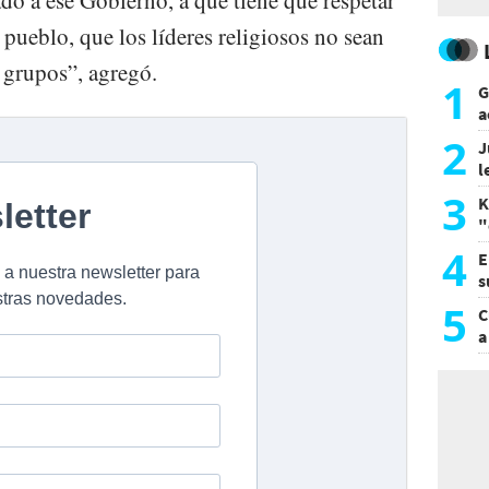
l pueblo, que los líderes religiosos no sean
s grupos”, agregó.
1
G
a
a
2
J
l
d
3
K
"
L
4
E
s
a
5
C
a