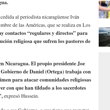
gua.
ncedida al periodista nicaragüense Iván
umbre de las Américas, que se realiza en Los
ay contactos “regulares y directos” para
ución religiosa que sufren los pastores de
en Nicaragua. El propio presidente Joe
 Gobierno de Daniel (Ortega) trabaja con
gimen para atacar comunidades religiosas
ver con que han tildado a los sacerdotes
”,
expresó Hussein.
o a ese Gobierno, a que tiene que respetar