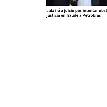
Lula irá a juicio por intentar obst
justicia en fraude a Petrobras