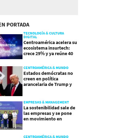
EN PORTADA
TECNOLOGÍA & CULTURA
DIGITAL
Centroamérica acelera su
ecosistema insurtech:
crece 29% y ya reúne 40
empresas
CENTROAMÉRICA & MUNDO
Estados demócratas no
creen en política
arancelaria de Trump y
demandan a gobierno
EMPRESAS & MANAGEMENT
La sostenibilidad sale de
las empresas y se pone
en movimiento en
Guatemala
CENTROAMÉRICA & MUNDO