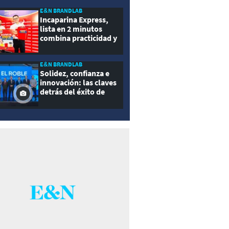
E&N BRANDLAB
Incaparina Express,
lista en 2 minutos
combina practicidad y
nutrición
E&N BRANDLAB
Solidez, confianza e
innovación: las claves
detrás del éxito de
Seguros El Roble