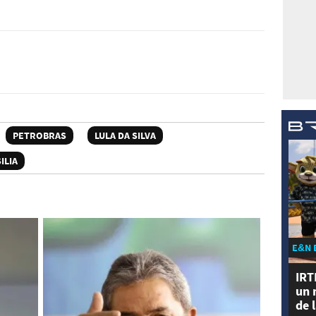
PETROBRAS
LULA DA SILVA
ILIA
E&N 
IRT
un 
de 