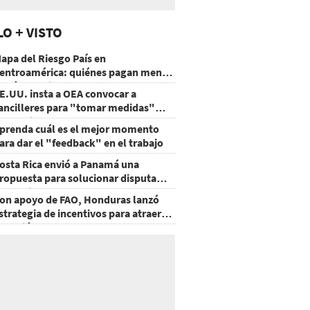
LO + VISTO
apa del Riesgo País en
entroamérica: quiénes pagan menos
 cuáles mejoraron
E.UU. insta a OEA convocar a
ancilleres para "tomar medidas"
obre Nicaragua
prenda cuál es el mejor momento
ara dar el "feedback" en el trabajo
osta Rica envió a Panamá una
ropuesta para solucionar disputa
omercial
on apoyo de FAO, Honduras lanzó
strategia de incentivos para atraer
nversión al agro