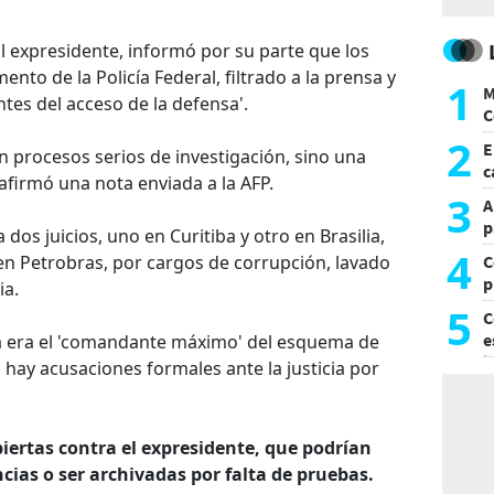
al expresidente, informó por su parte que los
nto de la Policía Federal, filtrado a la prensa y
1
M
tes del acceso de la defensa'.
C
y
2
E
on procesos serios de investigación, sino una
c
firmó una nota enviada a la AFP.
s
3
A
p
 dos juicios, uno en Curitiba y otro en Brasilia,
4
n Petrobras, por cargos de corrupción, lavado
C
p
ia.
c
5
C
e
ula era el 'comandante máximo' del esquema de
i
hay acusaciones formales ante la justicia por
biertas contra el expresidente, que podrían
ias o ser archivadas por falta de pruebas.