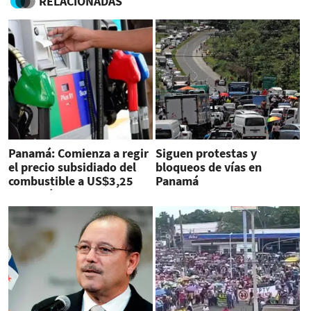
RELACIONADAS
Panamá: Comienza a regir
Siguen protestas y
el precio subsidiado del
bloqueos de vías en
combustible a US$3,25
Panamá
por galón