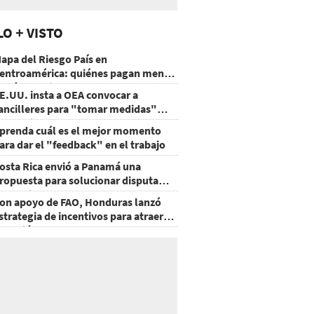
LO + VISTO
apa del Riesgo País en
entroamérica: quiénes pagan menos
 cuáles mejoraron
E.UU. insta a OEA convocar a
ancilleres para "tomar medidas"
obre Nicaragua
prenda cuál es el mejor momento
ara dar el "feedback" en el trabajo
osta Rica envió a Panamá una
ropuesta para solucionar disputa
omercial
on apoyo de FAO, Honduras lanzó
strategia de incentivos para atraer
nversión al agro