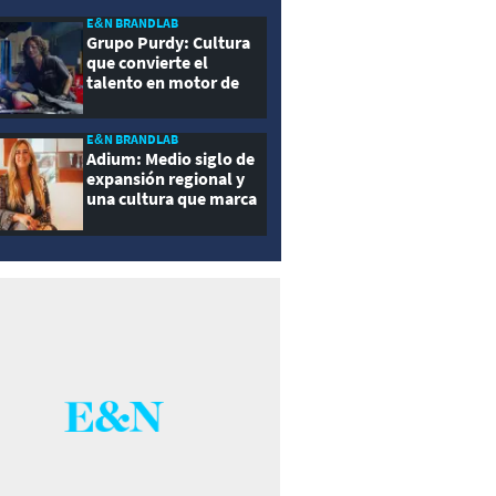
E&N BRANDLAB
Grupo Purdy: Cultura
que convierte el
talento en motor de
crecimiento
E&N BRANDLAB
Adium: Medio siglo de
expansión regional y
una cultura que marca
la diferencia