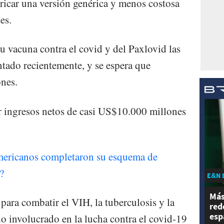
bricar una versión genérica y menos costosa
es.
u vacuna contra el covid y del Paxlovid las
tado recientemente, y se espera que
nes.
r ingresos netos de casi US$10.000 millones
mericanos completaron su esquema de
?
E&N 
Más
ara combatir el VIH, la tuberculosis y la
red
esp
do involucrado en la lucha contra el covid-19