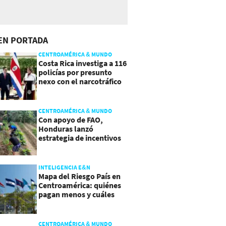
EN PORTADA
CENTROAMÉRICA & MUNDO
Costa Rica investiga a 116
policías por presunto
nexo con el narcotráfico
CENTROAMÉRICA & MUNDO
Con apoyo de FAO,
Honduras lanzó
estrategia de incentivos
para atraer inversión al
agro
INTELIGENCIA E&N
Mapa del Riesgo País en
Centroamérica: quiénes
pagan menos y cuáles
mejoraron
CENTROAMÉRICA & MUNDO