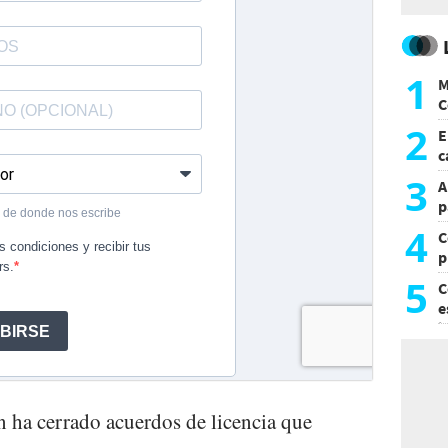
1
M
C
y
2
E
c
s
3
A
p
4
C
p
c
5
C
e
i
 ha cerrado acuerdos de licencia que