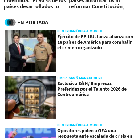
indefinida: 'El 90 % de los
países autoritarios al
países desarrollados lo
reformar Constitución,
permiten'
según Cristosal
EN PORTADA
CENTROAMÉRICA & MUNDO
Ejército de EE.UU. lanza alianza con
18 países de América para combatir
el crimen organizado
EMPRESAS & MANAGEMENT
Exclusivo E&N/ Empresas
Preferidas por el Talento 2026 de
Centroamérica
CENTROAMÉRICA & MUNDO
Opositores piden a OEA una
respuesta ante escalada de crisis en