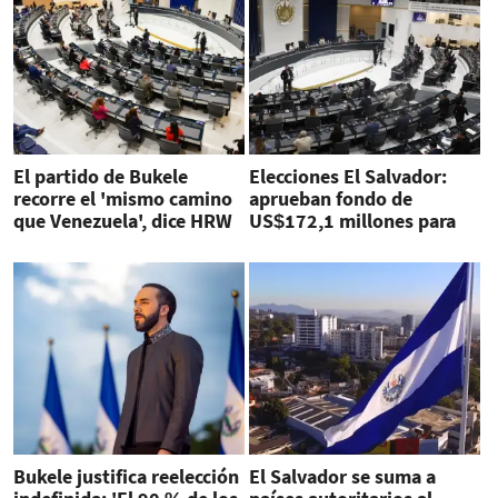
El partido de Bukele
Elecciones El Salvador:
recorre el 'mismo camino
aprueban fondo de
que Venezuela', dice HRW
US$172,1 millones para
comicios 2027
Bukele justifica reelección
El Salvador se suma a