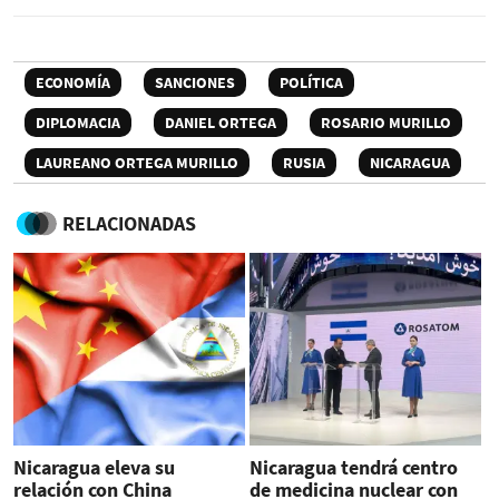
ECONOMÍA
SANCIONES
POLÍTICA
DIPLOMACIA
DANIEL ORTEGA
ROSARIO MURILLO
LAUREANO ORTEGA MURILLO
RUSIA
NICARAGUA
RELACIONADAS
Nicaragua eleva su
Nicaragua tendrá centro
relación con China
de medicina nuclear con