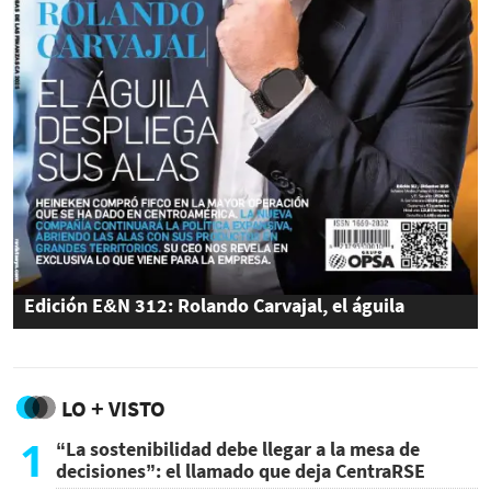
Edición E&N 312: Rolando Carvajal, el águila
despliega sus alas
LO + VISTO
1
“La sostenibilidad debe llegar a la mesa de
decisiones”: el llamado que deja CentraRSE