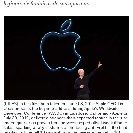
legiones de fanáticos de sus aparatos.
(FILES) In this file photo taken on June 03, 2019 Apple CEO Tim
Cook presents the keynote address during Apple's Worldwide
Developer Conference (WWDC) in San Jose, California. - Apple on
July 30, 2019, delivered stronger-than-expected results in the just-
ended quarter as growth from services helped offset weak iPhone
sales, sparking a rally in shares of the tech giant. Profit in the third
quarter to June fell 13 percent from the year-ago period to $10