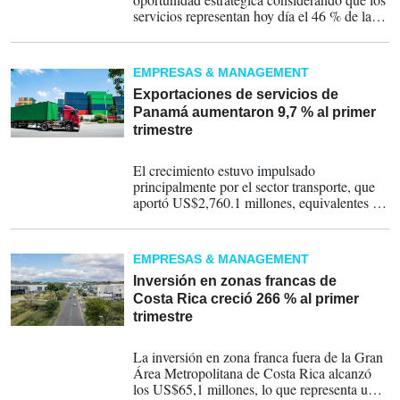
servicios representan hoy día el 46 % de las
exportaciones totales y cerca de la mitad de
ellas se realiza a través de medios digitales.
EMPRESAS & MANAGEMENT
Exportaciones de servicios de
Panamá aumentaron 9,7 % al primer
trimestre
17-07-2026
El crecimiento estuvo impulsado
principalmente por el sector transporte, que
aportó US$2,760.1 millones, equivalentes a
la mitad de las exportaciones de servicios de
Panamá.
EMPRESAS & MANAGEMENT
Inversión en zonas francas de
Costa Rica creció 266 % al primer
trimestre
01-07-2026
La inversión en zona franca fuera de la Gran
Área Metropolitana de Costa Rica alcanzó
los US$65,1 millones, lo que representa un