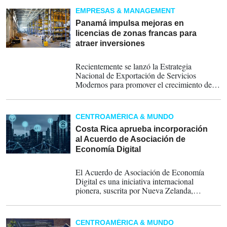
EMPRESAS & MANAGEMENT
Panamá impulsa mejoras en
licencias de zonas francas para
atraer inversiones
18-05-2026
Recientemente se lanzó la Estrategia
Nacional de Exportación de Servicios
Modernos para promover el crecimiento de
los servicios modernos en la economía
panameña y acercar al país a estándares
internacionales implementados en Dubái,
CENTROAMÉRICA & MUNDO
Singapur, Estonia y Reino Unido.
Costa Rica aprueba incorporación
al Acuerdo de Asociación de
Economía Digital
15-05-2026
El Acuerdo de Asociación de Economía
Digital es una iniciativa internacional
pionera, suscrita por Nueva Zelanda,
Singapur, Chile y Corea del Sur, que busca
facilitar el comercio y la economía digital, así
como promover la innovación y el
CENTROAMÉRICA & MUNDO
crecimiento económico en el entorno digital.