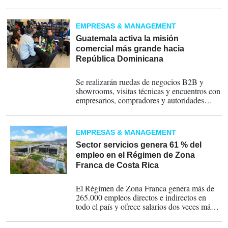
incremento de 91 % respecto al mismo
periodo del año anterior, reporta el Banco
Central de Costa Rica.
EMPRESAS & MANAGEMENT
Guatemala activa la misión
comercial más grande hacia
República Dominicana
24-06-2026
Se realizarán ruedas de negocios B2B y
showrooms, visitas técnicas y encuentros con
empresarios, compradores y autoridades
dominicanas, con el objetivo de generar
nuevas oportunidades comerciales.
EMPRESAS & MANAGEMENT
Sector servicios genera 61 % del
empleo en el Régimen de Zona
Franca de Costa Rica
21-05-2026
El Régimen de Zona Franca genera más de
265.000 empleos directos e indirectos en
todo el país y ofrece salarios dos veces más
altos del promedio nacional.