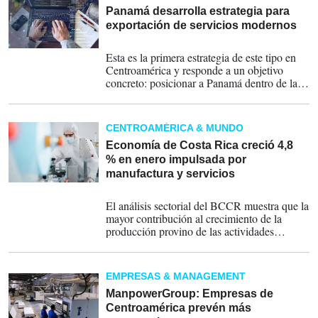
Panamá desarrolla estrategia para
exportación de servicios modernos
21-04-2026
Esta es la primera estrategia de este tipo en
Centroamérica y responde a un objetivo
concreto: posicionar a Panamá dentro de las
cadenas globales de valor en servicios
modernos, ampliando su presencia
internacional y generando empleo calificado.
CENTROAMÉRICA & MUNDO
Economía de Costa Rica creció 4,8
% en enero impulsada por
manufactura y servicios
14-03-2026
El análisis sectorial del BCCR muestra que la
mayor contribución al crecimiento de la
producción provino de las actividades
manufactureras, los servicios profesionales,
educación y salud, así como del transporte.
EMPRESAS & MANAGEMENT
ManpowerGroup: Empresas de
Centroamérica prevén más