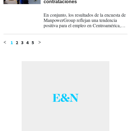
contrataciones
10-03-2026
En conjunto, los resultados de la encuesta de
ManpowerGroup reflejan una tendencia
positiva para el empleo en Centroamérica,
impulsada principalmente por sectores
vinculados a servicios, tecnología, turismo y
construcción.
1
2
3
4
5
<
>